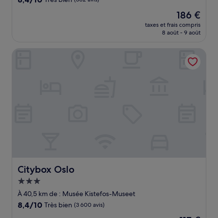
sur
Le
186 €
10,
nouveau
Très
taxes et frais compris
prix
8 août - 9 août
bien,
est
(382 avis)
de
Citybox Oslo
186 €
Citybox Oslo
Citybox Oslo
Hébergement
3.0 étoiles
À 40,5 km de : Musée Kistefos-Museet
8.4
8,4/10
Très bien
(3 600 avis)
sur