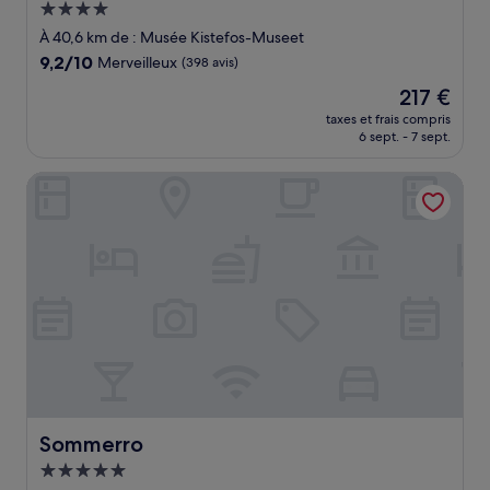
Hébergement
4.0 étoiles
À 40,6 km de : Musée Kistefos-Museet
9.2
9,2/10
Merveilleux
(398 avis)
sur
Le
217 €
10,
nouveau
Merveilleux,
taxes et frais compris
prix
6 sept. - 7 sept.
(398 avis)
est
de
Sommerro
217 €
Sommerro
Sommerro
Hébergement