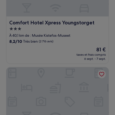
Comfort Hotel Xpress Youngstorget
Comfort Hotel Xpress Youngstorget
Hébergement
3.0 étoiles
À 40,1 km de : Musée Kistefos-Museet
8.2
8,2/10
Très bien
(2 716 avis)
sur
Le
81 €
10,
nouveau
Très
taxes et frais compris
prix
6 sept. - 7 sept.
bien,
est
(2 716 avis)
de
Scandic Byporten
81 €