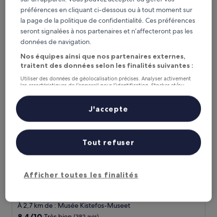
À 40,6 km de : Musée Kistefos-Museet
préférences en cliquant ci-dessous ou à tout moment sur
8.8
8,8/10
Excellent
(4 687 avis)
sur
la page de la politique de confidentialité. Ces préférences
Le
178 €
10,
seront signalées à nos partenaires et n’affecteront pas les
nouveau
Excellent,
taxes et frais compris
données de navigation.
prix
23 août - 24 août
(4 687 avis)
est
Nos équipes ainsi que nos partenaires externes,
de
Thorbjørnrud Hotell
traitent des données selon les finalités suivantes :
178 €
Utiliser des données de géolocalisation précises. Analyser activement
les caractéristiques de l’appareil pour l’identification. Stocker et/ou
accéder à des informations sur un appareil. Publicités et contenu
personnalisés, mesure de performance des publicités et du contenu,
études d’audience et développement de services.
J'accepte
Liste de nos partenaires (fournisseurs)
Tout refuser
Afficher toutes les finalités
Thorbjørnrud Hotell
Thorbjørnrud Hotell
Hébergement
4.0 étoiles
À 2,7 km de : Musée Kistefos-Museet
8.4
8,4/10
Très bien
(382 avis)