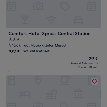
Comfort Hotel Xpress Central Station
Comfort Hotel Xpress Central Station
Hébergement
3.0 étoiles
À 40,6 km de : Musée Kistefos-Museet
8.8
8,8/10
Excellent
(2 667 avis)
sur
Le
129 €
10,
nouveau
Excellent,
taxes et frais compris
prix
30 août - 31 août
(2 667 avis)
est
de
Scandic Holberg
129 €