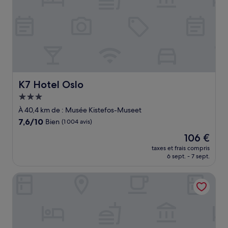
K7 Hotel Oslo
K7 Hotel Oslo
Hébergement
3.0 étoiles
À 40,4 km de : Musée Kistefos-Museet
7.6
7,6/10
Bien
(1 004 avis)
sur
Le
106 €
10,
nouveau
Bien,
taxes et frais compris
prix
6 sept. - 7 sept.
(1 004 avis)
est
de
Comfort Hotel Xpress Central Station
106 €