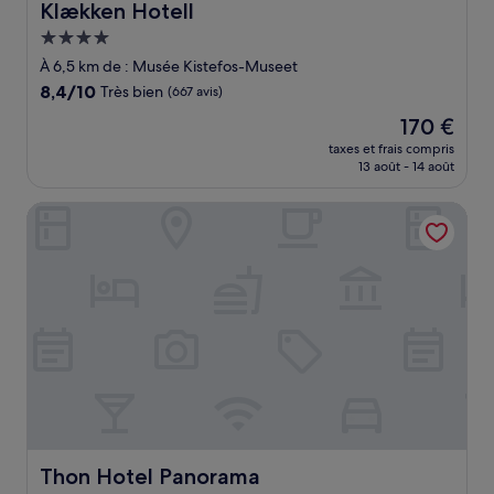
Klækken Hotell
Klækken Hotell
Hébergement
4.0 étoiles
À 6,5 km de : Musée Kistefos-Museet
8.4
8,4/10
Très bien
(667 avis)
sur
Le
170 €
10,
nouveau
Très
taxes et frais compris
prix
13 août - 14 août
bien,
est
(667 avis)
de
Thon Hotel Panorama
170 €
Thon Hotel Panorama
Thon Hotel Panorama