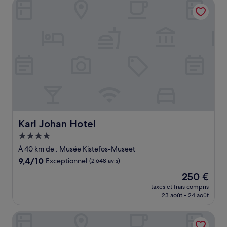
Karl Johan Hotel
92 €
Karl Johan Hotel
Karl Johan Hotel
Hébergement
4.0 étoiles
À 40 km de : Musée Kistefos-Museet
9.4
9,4/10
Exceptionnel
(2 648 avis)
sur
Le
250 €
10,
nouveau
Exceptionnel,
taxes et frais compris
prix
23 août - 24 août
(2 648 avis)
est
de
Radisson Blu Scandinavia Hotel, Oslo
250 €