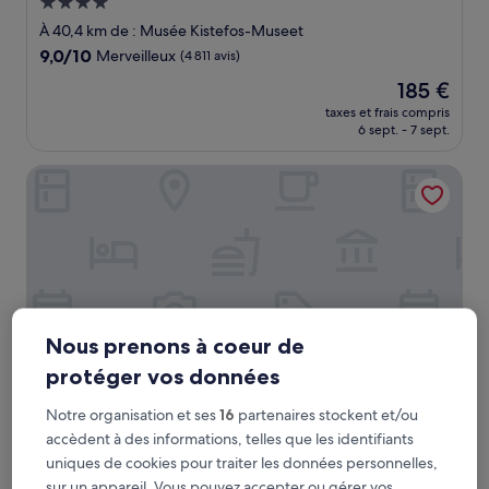
Hébergement
4.0 étoiles
À 40,4 km de : Musée Kistefos-Museet
9.0
9,0/10
Merveilleux
(4 811 avis)
sur
Le
185 €
10,
nouveau
Merveilleux,
taxes et frais compris
prix
6 sept. - 7 sept.
(4 811 avis)
est
de
Radisson Blu Plaza Hotel, Oslo
185 €
Nous prenons à coeur de
protéger vos données
Notre organisation et ses
16
partenaires stockent et/ou
Radisson Blu Plaza Hotel, Oslo
Radisson Blu Plaza Hotel, Oslo
accèdent à des informations, telles que les identifiants
Hébergement
uniques de cookies pour traiter les données personnelles,
4.0 étoiles
sur un appareil. Vous pouvez accepter ou gérer vos