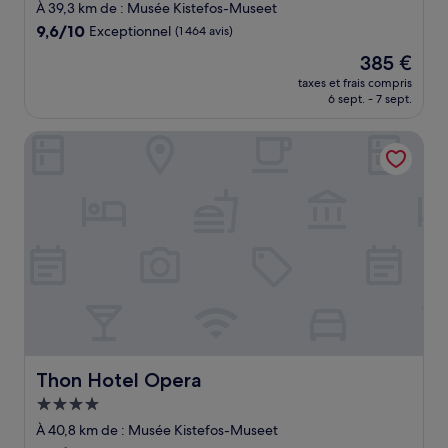
5.0 étoiles
À 39,3 km de : Musée Kistefos-Museet
9.6
9,6/10
Exceptionnel
(1 464 avis)
sur
Le
385 €
10,
nouveau
Exceptionnel,
taxes et frais compris
prix
6 sept. - 7 sept.
(1 464 avis)
est
de
Thon Hotel Opera
385 €
Thon Hotel Opera
Thon Hotel Opera
Hébergement
4.0 étoiles
À 40,8 km de : Musée Kistefos-Museet