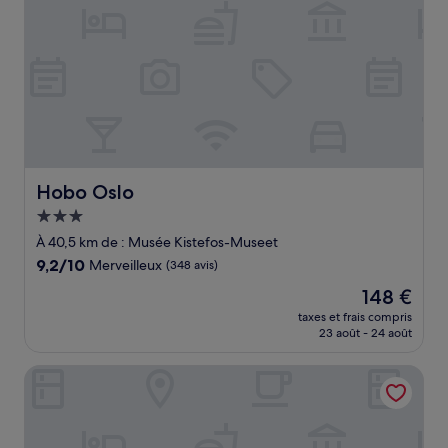
Hobo Oslo
Hobo Oslo
Hébergement
3.0 étoiles
À 40,5 km de : Musée Kistefos-Museet
9.2
9,2/10
Merveilleux
(348 avis)
sur
Le
148 €
10,
nouveau
Merveilleux,
taxes et frais compris
prix
23 août - 24 août
(348 avis)
est
de
K7 Hotel Oslo
148 €