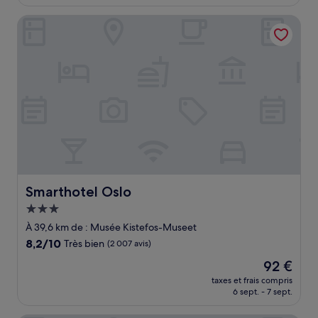
est
(3 497 avis)
de
Smarthotel Oslo
93 €
Smarthotel Oslo
Smarthotel Oslo
Hébergement
3.0 étoiles
À 39,6 km de : Musée Kistefos-Museet
8.2
8,2/10
Très bien
(2 007 avis)
sur
Le
92 €
10,
nouveau
Très
taxes et frais compris
prix
6 sept. - 7 sept.
bien,
est
(2 007 avis)
de