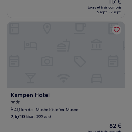
Le
117 €
10,
nouveau
Très
taxes et frais compris
prix
6 sept. - 7 sept.
bien,
est
(3 600 avis)
de
Kampen Hotel
117 €
Kampen Hotel
Kampen Hotel
Hébergement
2.0 étoiles
À 41,1 km de : Musée Kistefos-Museet
7.6
7,6/10
Bien
(835 avis)
sur
Le
82 €
10,
nouveau
Bien,
taxes et frais compris