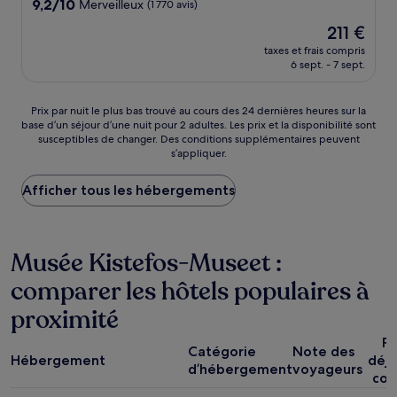
9.2
9,2/10
Merveilleux
(1 770 avis)
sur
Le
211 €
10,
nouveau
Merveilleux,
taxes et frais compris
prix
6 sept. - 7 sept.
(1 770 avis)
est
de
211 €
Prix
Prix par nuit le plus bas trouvé au cours des 24 dernières heures sur la
base d’un séjour d’une nuit pour 2 adultes. Les prix et la disponibilité sont
par
susceptibles de changer. Des conditions supplémentaires peuvent
nuit
s’appliquer.
le
plus
Afficher tous les hébergements
bas
trouvé
au
cours
Musée Kistefos-Museet :
des
24 dernières
comparer les hôtels populaires à
heures
sur
proximité
la
base
Pe
d’un
Catégorie
Note des
Hébergement
déj
séjour
d’hébergement
voyageurs
com
d’une