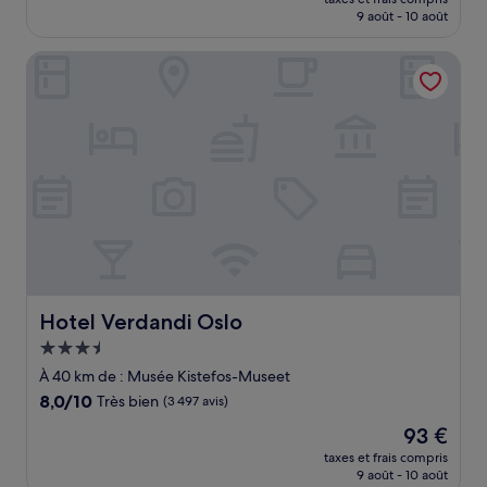
prix
9 août - 10 août
(835 avis)
est
de
Hotel Verdandi Oslo
82 €
Hotel Verdandi Oslo
Hotel Verdandi Oslo
Hébergement
3.5 étoiles
À 40 km de : Musée Kistefos-Museet
8.0
8,0/10
Très bien
(3 497 avis)
sur
Le
93 €
10,
nouveau
Très
taxes et frais compris
prix
9 août - 10 août
bien,