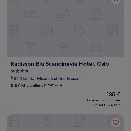
Radisson Blu Scandinavia Hotel, Oslo
Radisson Blu Scandinavia Hotel, Oslo
Hébergement
4.0 étoiles
À 39,4 km de : Musée Kistefos-Museet
8.8
8,8/10
Excellent
(3 242 avis)
sur
Le
135 €
10,
nouveau
Excellent,
taxes et frais compris
prix
23 août - 24 août
(3 242 avis)
est
de
Hobo Oslo
135 €