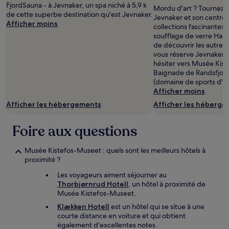
FjordSauna - à Jevnaker, un spa niché à 5,9 k
Mordu d'art ? Tournez-v
de cette superbe destination qu'est Jevnaker.
Jevnaker et son centre-v
Afficher moins
collections fascinantes
soufflage de verre Hade
de découvrir les autres 
vous réserve Jevnaker 
hésiter vers Musée Kis
Baignade de Randsfjord 
(domaine de sports d'hi
Afficher moins
Afficher les hébergements
Afficher les héberg
Foire aux questions
Musée Kistefos-Museet : quels sont les meilleurs hôtels à
proximité ?
Les voyageurs aiment séjourner au
Thorbjørnrud Hotell
, un hôtel à proximité de
Musée Kistefos-Museet.
Klækken Hotell
est un hôtel qui se situe à une
courte distance en voiture et qui obtient
également d'excellentes notes.