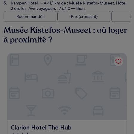
Kampen Hotel
— À 41,1 km de : Musée Kistefos-Museet. Hôtel
2 étoiles. Avis voyageurs : 7,6/10 — Bien.
Recommandés
Prix (croissant)
Di
Musée Kistefos-Museet : où loger
à proximité ?
Clarion Hotel The Hub
Clarion Hotel The Hub
Clarion Hotel The Hub