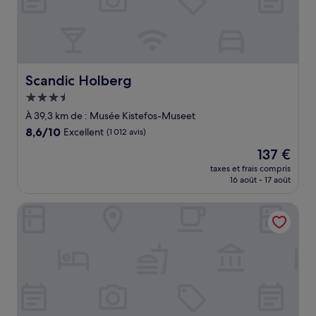
Scandic Holberg
Scandic Holberg
Hébergement
3.5 étoiles
À 39,3 km de : Musée Kistefos-Museet
8.6
8,6/10
Excellent
(1 012 avis)
sur
Le
137 €
10,
nouveau
Excellent,
taxes et frais compris
prix
16 août - 17 août
(1 012 avis)
est
de
Comfort Hotel Xpress Youngstorget
137 €