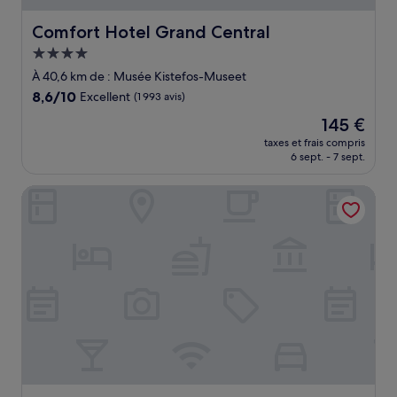
Comfort Hotel Grand Central
Comfort Hotel Grand Central
Hébergement
4.0 étoiles
À 40,6 km de : Musée Kistefos-Museet
8.6
8,6/10
Excellent
(1 993 avis)
sur
Le
145 €
10,
nouveau
Excellent,
taxes et frais compris
prix
6 sept. - 7 sept.
(1 993 avis)
est
de
Klækken Hotell
145 €