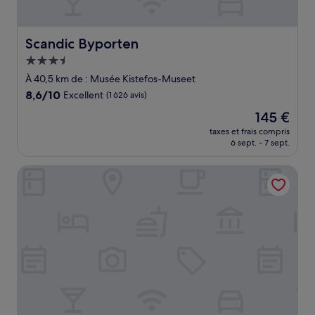
Scandic Byporten
Scandic Byporten
Hébergement
3.5 étoiles
À 40,5 km de : Musée Kistefos-Museet
8.6
8,6/10
Excellent
(1 626 avis)
sur
Le
145 €
10,
nouveau
Excellent,
taxes et frais compris
prix
6 sept. - 7 sept.
(1 626 avis)
est
de
Comfort Hotel Grand Central
145 €