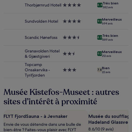
nuit
Très bien
Thorbjørnrud Hotell
Hébergement
pour
8.4
382 avis
4.0 étoiles
2 adultes.
Les
Merveilleux
Sundvolden Hotel
Hébergement
prix
9.2
694 avis
4.0 étoiles
et
la
Très bien
disponibilité
Scandic Hønefoss
Hébergement
8.0
889 avis
sont
3.5 étoiles
susceptibles
Granavolden Hotel
Merveilleux
de
Hébergement
9.2
& Gjæstgiveri
212 avis
changer.
2.5 étoiles
Des
Topcamp
Bien
conditions
Onsakervika -
Hébergement
7.8
22 avis
supplémentaires
Tyrifjorden
3.0 étoiles
peuvent
s’appliquer.
Musée Kistefos-Museet : autres
sites d’intérêt à proximité
FLYT FjordSauna - à Jevnaker
Musée du soufflage
Hadeland Glassver
Envie de vous détendre dans une bulle de
8.6/10 (9 avis)
bien-être ? Faites-vous plaisir avec FLYT