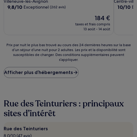
Villeneuve-les-Avignon
Centre-ville
9.8
10.0
9,8/10
10/10
Exceptionnel
Ex
(262 avis)
sur
sur
Le
184 €
10,
10,
nouveau
Exceptionnel,
Exception
taxes et frais compris
prix
(262 avis)
(66 avis)
13 août - 14 août
est
de
184 €
Prix
Prix par nuit le plus bas trouvé au cours des 24 dernières heures sur la base
d’un séjour d’une nuit pour 2 adultes. Les prix et la disponibilité sont
par
susceptibles de changer. Des conditions supplémentaires peuvent
nuit
s’appliquer.
le
plus
Afficher plus d’hébergements
bas
trouvé
au
cours
des
24 dernières
Rue des Teinturiers : principaux
heures
sites d’intérêt
sur
la
base
d’un
Rue des Teinturiers
séjour
8.0/10 (47 avis)