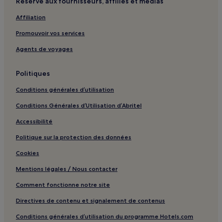
Réservé aux fournisseurs, affiliés et médias
L'isle-Sur-La-Sorgue : hôtels Hôtels avec parking
Châteauneuf-Du-Pape : hôtels Hôtels avec parking
Affiliation
Châteauneuf-Du-Pape : hôtels
Promouvoir vos services
Entraigues-Sur-La-Sorgue : hôtels Hôtels avec parking
Agents de voyages
Saint-Saturnin-Lès-Avignon : hôtels
Politiques
Cathédrale Notre-Dame des Doms : hôtels à proximité
Conditions générales d’utilisation
Église Collégiale Saint-Martin : hôtels à proximité
Centre d’Interprétation Vincent van Gogh : hôtels à
Conditions Générales d’Utilisation d’Abritel
proximité
Accessibilité
Site archéologique de Glanum : hôtels à proximité
Politique sur la protection des données
Monastère Saint-Paul-de-Mausole : hôtels à proximité
Cookies
Les Antiques de Glanum : hôtels à proximité
Mentions légales / Nous contacter
Mas de la Pyramide : hôtels à proximité
Comment fonctionne notre site
Châteaurenard : hôtels Hôtels avec piscine
Directives de contenu et signalement de contenus
Châteaurenard : hôtels Hôtels avec parking
Conditions générales d’utilisation du programme Hotels.com
Châteaurenard : hôtels