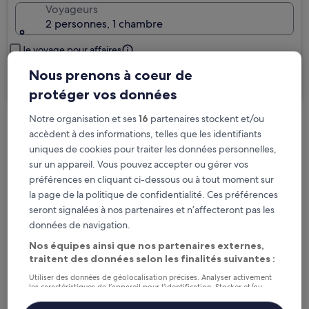
Voyageurs
2 personnes, 1 chambre
Je voyage pour affaires
Nous prenons à coeur de
Rechercher
protéger vos données
Notre organisation et ses
16
partenaires stockent et/ou
Options d’annulation gratuite en cas de
accèdent à des informations, telles que les identifiants
changement de programme
uniques de cookies pour traiter les données personnelles,
sur un appareil. Vous pouvez accepter ou gérer vos
préférences en cliquant ci-dessous ou à tout moment sur
Gagnez des récompenses pour chaque
la page de la politique de confidentialité. Ces préférences
nuit séjournée
seront signalées à nos partenaires et n’affecteront pas les
données de navigation.
Économisez plus grâce aux Prix membres
Nos équipes ainsi que nos partenaires externes,
traitent des données selon les finalités suivantes :
Utiliser des données de géolocalisation précises. Analyser activement
les caractéristiques de l’appareil pour l’identification. Stocker et/ou
Consultez les prix pour ces dates
accéder à des informations sur un appareil. Publicités et contenu
personnalisés, mesure de performance des publicités et du contenu,