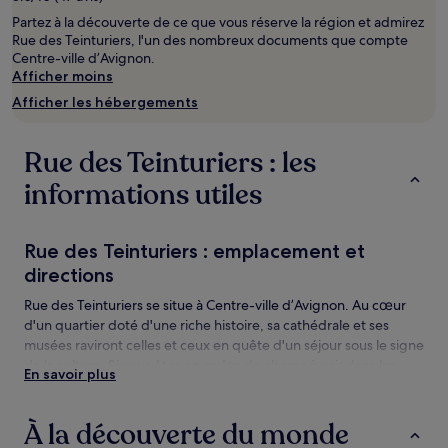
d’une
Partez à la découverte de ce que vous réserve la région et admirez
nuit
Rue des Teinturiers, l'un des nombreux documents que compte
pour
Centre-ville d’Avignon.
2 adultes.
Afficher moins
Les
prix
Afficher les hébergements
et
la
disponibilité
Rue des Teinturiers : les
sont
susceptibles
informations utiles
de
changer.
Des
Rue des Teinturiers : emplacement et
conditions
directions
supplémentaires
peuvent
Rue des Teinturiers se situe à Centre-ville d’Avignon. Au cœur
s’appliquer.
d'un quartier doté d'une riche histoire, sa cathédrale et ses
musées raviront celles et ceux en quête d'un séjour sous le signe
de la culture. Si vous êtes en quête de choses à voir dans les
En savoir plus
environs, Rue de la République et Festival d'Avignon sont deux
lieux à ne pas manquer.
À la découverte du monde
Rue des Teinturiers : les choses à voir et