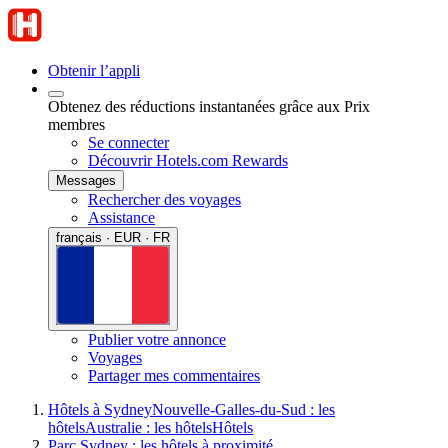
Obtenir l’appli
Obtenez des réductions instantanées grâce aux Prix
membres
Se connecter
Découvrir Hotels.com Rewards
Messages
Rechercher des voyages
Assistance
français · EUR · FR
Publier votre annonce
Voyages
Partager mes commentaires
Hôtels à Sydney
Nouvelle-Galles-du-Sud : les
hôtels
Australie : les hôtels
Hôtels
Parc Sydney : les hôtels à proximité