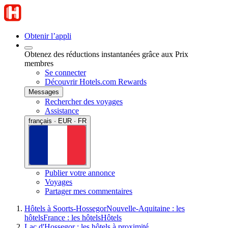
Obtenir l’appli
Obtenez des réductions instantanées grâce aux Prix
membres
Se connecter
Découvrir Hotels.com Rewards
Messages
Rechercher des voyages
Assistance
français · EUR · FR
Publier votre annonce
Voyages
Partager mes commentaires
Hôtels à Soorts-Hossegor
Nouvelle-Aquitaine : les
hôtels
France : les hôtels
Hôtels
Lac d'Hossegor : les hôtels à proximité