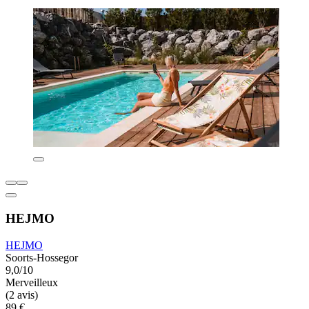
HEJMO
HEJMO
Soorts-Hossegor
9,0/10
Merveilleux
(2 avis)
89 €