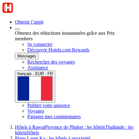
Obtenir l’appli
Obtenez des réductions instantanées grâce aux Prix
membres
Se connecter
Découvrir Hotels.com Rewards
Messages
Rechercher des voyages
Assistance
français · EUR · FR
Publier votre annonce
Voyages
Partager mes commentaires
Hôtels à Rawai
Province de Phuket : les hôtels
Thaïlande : les
hôtels
Hôtels
Plage Laem Ka : les hôtels à proximité