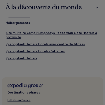
Sapgyoho Hamsang valent le coup d’œil.
À la découverte du monde
Complexe touristique de Pyeongtaek : les
choses à voir et activités à proximité
Hébergements
Complexe touristique de Pyeongtaek : les choses à
voir à proximité
Site militaire Camp Humphreys Pedestrian Gate : hôtels à
Cathédrale de Gongseri
proximité
Centre de Sports Nationaux de Seopyungtaek
Pyeongtaek : hôtels Hôtels avec centre de fitness
Parc Sapgyoho Hamsang
Parc touristique de Sapgyoho
Pyeongtaek : hôtels Hôtels d’affaires
Forêt Yeonginsan
Pyeongtaek : hôtels
Complexe touristique de Pyeongtaek : les activités à
proximité
Parc aquatique Asan Spavis
Parc Pinnacle Land
Parc d'Amusement de Sapgyoho
Salle de Bowling Shinpyeong
Parc Aquatique Amazon Dangjin
Destinations phares
Hôtels en France