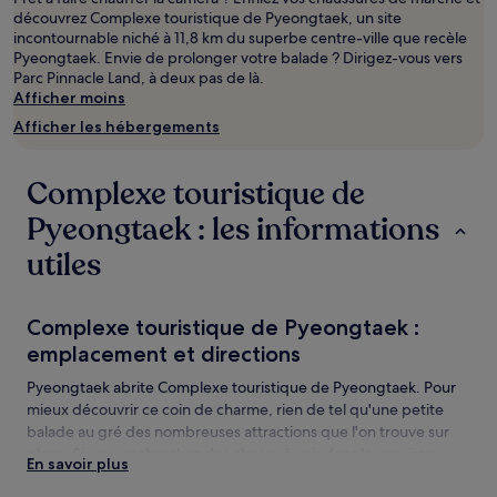
découvrez Complexe touristique de Pyeongtaek, un site
incontournable niché à 11,8 km du superbe centre-ville que recèle
Pyeongtaek. Envie de prolonger votre balade ? Dirigez-vous vers
Parc Pinnacle Land, à deux pas de là.
Afficher moins
Afficher les hébergements
Complexe touristique de
Pyeongtaek : les informations
utiles
Complexe touristique de Pyeongtaek :
emplacement et directions
Pyeongtaek abrite Complexe touristique de Pyeongtaek. Pour
mieux découvrir ce coin de charme, rien de tel qu'une petite
balade au gré des nombreuses attractions que l'on trouve sur
place. Si vous recherchez des choses à voir dans les environs,
En savoir plus
Centre de Sports Nationaux de Seopyungtaek et Parc