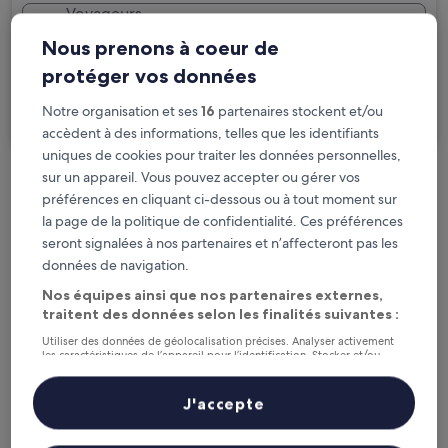
Voyageurs
2 personnes, 1 chambre
Nous prenons à coeur de
Je voyage pour affaires
protéger vos données
Notre organisation et ses
16
partenaires stockent et/ou
Rechercher
accèdent à des informations, telles que les identifiants
uniques de cookies pour traiter les données personnelles,
sur un appareil. Vous pouvez accepter ou gérer vos
Options d’annulation gratuite en cas de
préférences en cliquant ci-dessous ou à tout moment sur
changement de programme
la page de la politique de confidentialité. Ces préférences
seront signalées à nos partenaires et n’affecteront pas les
Gagnez des récompenses pour chaque
données de navigation.
nuit séjournée
Nos équipes ainsi que nos partenaires externes,
traitent des données selon les finalités suivantes :
Économisez plus grâce aux Prix membres
Utiliser des données de géolocalisation précises. Analyser activement
les caractéristiques de l’appareil pour l’identification. Stocker et/ou
accéder à des informations sur un appareil. Publicités et contenu
personnalisés, mesure de performance des publicités et du contenu,
études d’audience et développement de services.
J'accepte
Liste de nos partenaires (fournisseurs)
Consultez les prix pour ces dates