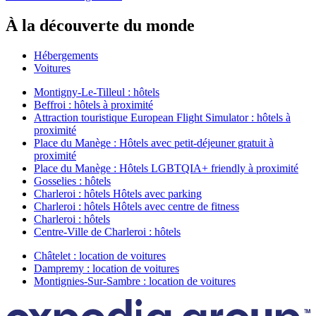
À la découverte du monde
Hébergements
Voitures
Montigny-Le-Tilleul : hôtels
Beffroi : hôtels à proximité
Attraction touristique European Flight Simulator : hôtels à
proximité
Place du Manège : Hôtels avec petit-déjeuner gratuit à
proximité
Place du Manège : Hôtels LGBTQIA+ friendly à proximité
Gosselies : hôtels
Charleroi : hôtels Hôtels avec parking
Charleroi : hôtels Hôtels avec centre de fitness
Charleroi : hôtels
Centre-Ville de Charleroi : hôtels
Châtelet : location de voitures
Dampremy : location de voitures
Montignies-Sur-Sambre : location de voitures