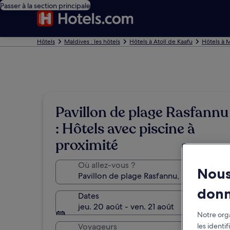
Passer à la section principale
Hôtels
Maldives : les hôtels
Hôtels à Atoll de Kaafu
Hôtels à 
Pavillon de plage Rasfannu
: Hôtels avec piscine à
proximité
Où allez-vous ?
Nous
don
Dates
jeu. 20 août - ven. 21 août
Notre orga
les identi
Voyageurs