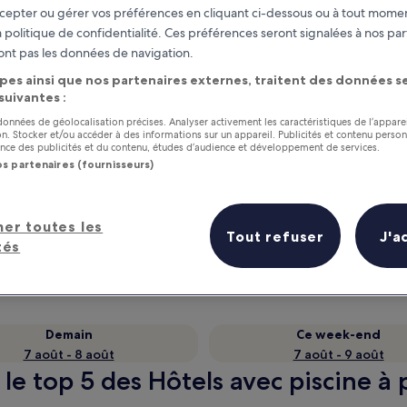
cepter ou gérer vos préférences en cliquant ci-dessous ou à tout momen
 politique de confidentialité. Ces préférences seront signalées à nos par
ont pas les données de navigation.
pes ainsi que nos partenaires externes, traitent des données se
 suivantes :
 données de géolocalisation précises. Analyser activement les caractéristiques de l’appare
tion. Stocker et/ou accéder à des informations sur un appareil. Publicités et contenu perso
ce des publicités et du contenu, études d’audience et développement de services.
os partenaires (fournisseurs)
as
Gagnez des récompenses pour
chaque nuit séjournée
her toutes les
Tout refuser
J'a
tés
Demain
Ce week-end
7 août - 8 août
7 août - 9 août
 le top 5 des Hôtels avec piscine à