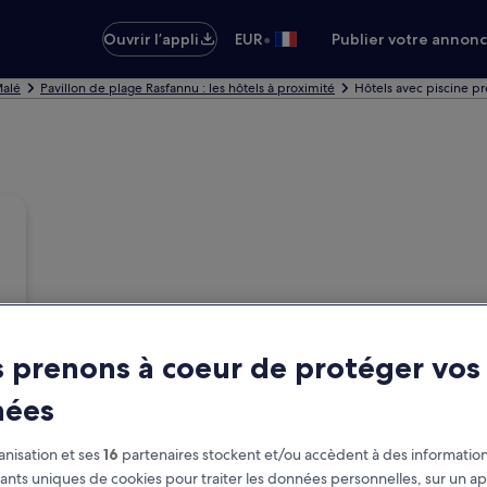
•
Ouvrir l’appli
EUR
Publier votre annon
Malé
Pavillon de plage Rasfannu : les hôtels à proximité
Hôtels avec piscine pr
 prenons à coeur de protéger vos
nées
nisation et ses
16
partenaires stockent et/ou accèdent à des information
fiants uniques de cookies pour traiter les données personnelles, sur un ap