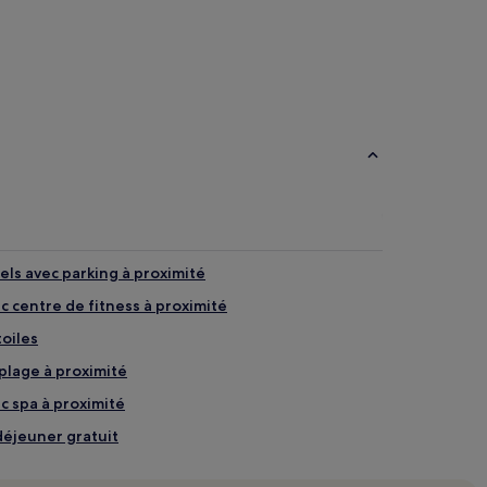
els avec parking à proximité
 centre de fitness à proximité
oiles
plage à proximité
 spa à proximité
déjeuner gratuit