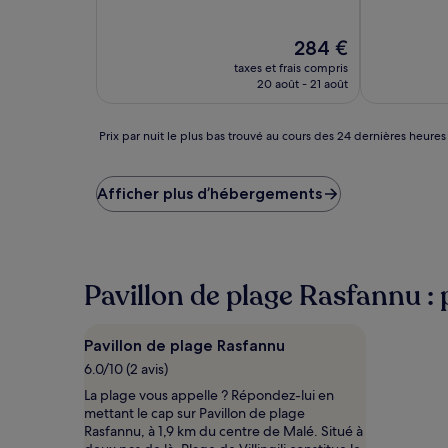
10,
10,
Très
Merveilleux,
bien,
(44 avis)
Le
284 €
(410 avis)
nouveau
taxes et frais compris
prix
20 août - 21 août
est
de
284 €
Prix
Prix par nuit le plus bas trouvé au cours des 24 dernières heures
par
nuit
le
Afficher plus d’hébergements
plus
bas
trouvé
au
cours
Pavillon de plage Rasfannu : p
des
24 dernières
heures
Pavillon de plage Rasfannu
sur
6.0/10 (2 avis)
la
base
La plage vous appelle ? Répondez-lui en
d’un
mettant le cap sur Pavillon de plage
séjour
Rasfannu, à 1,9 km du centre de Malé. Situé à
d’une