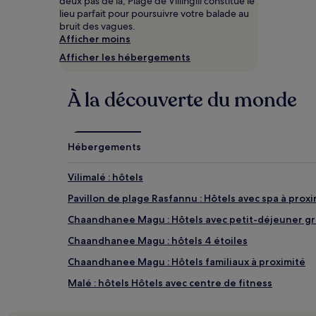
deux pas de là, Plage de Villingili constitue le
nuit
lieu parfait pour poursuivre votre balade au
pour
bruit des vagues.
2 adultes.
Afficher moins
Les
Afficher les hébergements
prix
et
la
À la découverte du monde
disponibilité
sont
susceptibles
de
Hébergements
changer.
Des
conditions
Vilimalé : hôtels
supplémentaires
Pavillon de plage Rasfannu : Hôtels avec spa à proxi
peuvent
s’appliquer.
Chaandhanee Magu : Hôtels avec petit-déjeuner gra
Chaandhanee Magu : hôtels 4 étoiles
Chaandhanee Magu : Hôtels familiaux à proximité
Malé : hôtels Hôtels avec centre de fitness