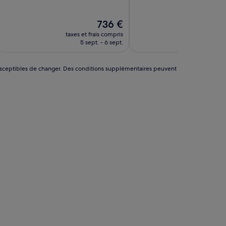
10,
10,
Exceptionnel,
Exceptionnel,
(86 avis)
(943 avis)
Le
736 €
nouveau
taxes et frais compris
taxes et f
prix
5 sept. - 6 sept.
23 aoû
est
de
736 €
nt susceptibles de changer. Des conditions supplémentaires peuvent