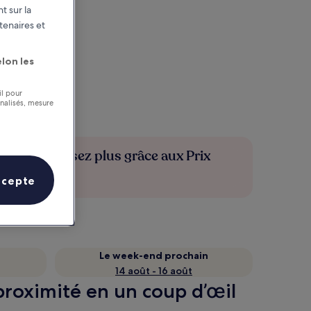
t sur la
tenaires et
lon les
il pour
nnalisés, mesure
Économisez plus grâce aux Prix
membres
ccepte
Le week-end prochain
14 août - 16 août
 proximité en un coup d’œil