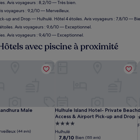
es. Avis voyageurs : 8,2/10 — Très bien.
vis voyageurs : 9,2/10 — Merveilleux.
Pick-up and Drop
— Hulhulé. Hôtel 4 étoiles. Avis voyageurs : 7,8/10 — Bi
toiles. Avis voyageurs : 9,6/10 — Exceptionnel.
es. Avis voyageurs : 9,4/10 — Exceptionnel.
Hôtels avec piscine à proximité
andhura Male
Hulhule Island Hotel- Private Beach 
d
andhura Male
Hulhule Island Hotel- Private Beach 
d
sandhura Male
Hulhule Island Hotel- Private Beach
Access & Airport Pick-up and Drop
nt
Hébergement
5
F
4.0 étoiles
veilleux
(44 avis)
Hulhulé
7.8
7,8/10
Bien
(155 avis)