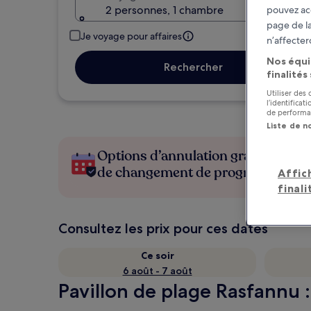
2 personnes, 1 chambre
pouvez ac
page de la
Je voyage pour affaires
n’affecter
Nos équi
Rechercher
finalités
Utiliser des
l’identifica
de performan
Liste de n
Options d’annulation gratuite en c
de changement de programme
Affic
finali
Consultez les prix pour ces dates
Ce soir
6 août - 7 août
Pavillon de plage Rasfannu :