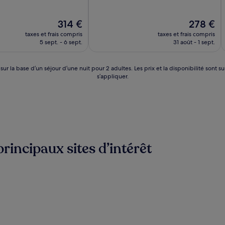
sur
10,
Le
Bien,
Le
314 €
278 €
nouveau
(155 avis)
nouveau
taxes et frais compris
taxes et frais compris
prix
prix
5 sept. - 6 sept.
31 août - 1 sept.
est
est
de
de
314 €
278 €
 sur la base d’un séjour d’une nuit pour 2 adultes. Les prix et la disponibilité so
s’appliquer.
rincipaux sites d’intérêt