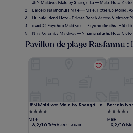
JEN Maldives Male by Shangri-La
— Malé. Hôtel 4 étoil
Barcelo Nasandhura Male
— Malé. Hôtel 4.5 étoiles. A
Hulhule Island Hotel- Private Beach Access & Airport 
dusitD2 Feydhoo Maldives
— Feydhoofinolhu. Hôtel 5 é
Niva Kurumba Maldives
— Vihamanafushi. Hôtel 5 étoil
Pavillon de plage Rasfannu : 
JEN Maldives Male by Shangri-La
Barcelo Nas
JEN Maldives Male by Shangri-La
Barcelo Nas
JEN Maldives Male by Shangri-La
Barcelo Na
Hébergement
Hébergeme
4.0 étoiles
4.5 étoiles
Malé
Malé
8.2
9.2
8,2/10
9,2/10
Très bien
Mer
(410 avis)
sur
sur