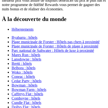
meilleur prix vous assure de toujours bénéficier du prix le plus bas et
notre programme de fidélité Rewards vous permet de gagner des
nuits bonus et de réaliser des économies.
À la découverte du monde
Hébergements
Byabarra : hôtels
Plage municipale de Forster : Hôtels pas chers à proximité
Plage municipale de Forster : Hôtels de plage à proximité
Parc national de Saltwater : Hôtels de luxe à proximité
Mares Run : hôtels
Lansdowne : hôtels
Bretti : hôtels
Belbora : hôtels
Woko : hôtels
Coneac : hôtels
Cedar Party : hôtels
Bowman : hôtels
Bowman Farm : hôtels
Caffreys Flat : hôtels
Comboyne : hôtels
Cundle Flat : hôtels
Dollys Flat : hôtels