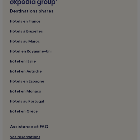
Plage Little Beach : hôtels à proximité
Destinations phares
Mt Melville & Mt Clarence : hôtels à proximité
Hôtels en France
Gilberts Winery : hôtels à proximité
Hôtels à Bruxelles
Baie de William Bay : hôtels
Hôtels au Maroc
Lockyer : hôtels
Hôtel en Royaume-Uni
Forest Hill : hôtels
hôtel en Italie
Marbelup : hôtels
hôtel en Autriche
Centennial Park : hôtels Hôtels avec parking
Green Valley : hôtels
Hôtels en Espagne
Robinson : hôtels
hôtel en Monaco
Redmond : hôtels
Hôtels au Portugal
Green Range : hôtels
hôtel en Grèce
Albany : Appartement à louer
Assistance et FAQ
Albany : Motels
Vos réservations
Albany : hôtels Hôtels pas chers