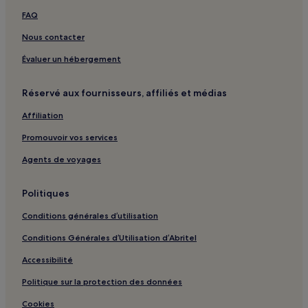
Albany : hôtels 5 étoiles
FAQ
Albany : hôtels Hôtels d’affaires
Nous contacter
Musée de l'ancien commissariat de police : hôtels à proximité
Évaluer un hébergement
Cheyne Beach : hôtels à proximité
Réservé aux fournisseurs, affiliés et médias
Cable Beach : hôtels à proximité
Affiliation
Back Beach : hôtels à proximité
Promouvoir vos services
Cheynes Beach : hôtels à proximité
Kendenup : hôtels
Agents de voyages
Denmark : hôtels Hôtels avec parking
Politiques
Denmark : hôtels 3 étoiles
Conditions générales d’utilisation
Torbay : hôtels
Conditions Générales d’Utilisation d’Abritel
Emu Point : hôtels
Accessibilité
Mira Mar : hôtels Hôtels avec parking
Politique sur la protection des données
Mira Mar : hôtels
Collingwood Park : hôtels Hôtels avec parking
Cookies