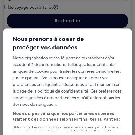
Je voyage pour affaires
Rechercher
Nous prenons à coeur de
Options d’annulation gratuite en cas de
protéger vos données
changement de programme
Notre organisation et ses
16
partenaires stockent et/ou
accèdent à des informations, telles que les identifiants
Gagnez des récompenses pour chaque
uniques de cookies pour traiter les données personnelles,
nuit séjournée
sur un appareil. Vous pouvez accepter ou gérer vos
préférences en cliquant ci-dessous ou à tout moment sur
Économisez plus grâce aux Prix membres
la page de la politique de confidentialité. Ces préférences
seront signalées à nos partenaires et n’affecteront pas les
données de navigation.
Nos équipes ainsi que nos partenaires externes,
Consultez les prix pour ces dates
traitent des données selon les finalités suivantes :
Ce soir
Demain
Utiliser des données de géolocalisation précises. Analyser activement
les caractéristiques de l’appareil pour l’identification. Stocker et/ou
6 août - 7 août
7 août - 8 août