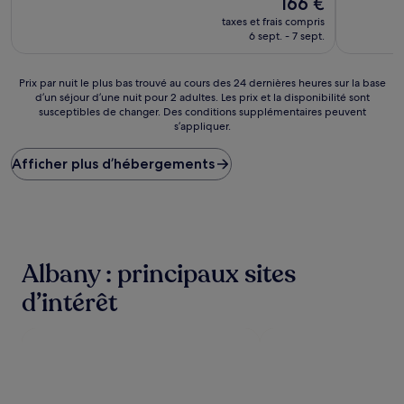
166 €
10,
10,
nouveau
Exceptionnel,
Merveilleu
taxes et frais compris
prix
(178 avis)
(445 avis)
6 sept. - 7 sept.
est
de
166 €
Prix
Prix par nuit le plus bas trouvé au cours des 24 dernières heures sur la base
d’un séjour d’une nuit pour 2 adultes. Les prix et la disponibilité sont
par
susceptibles de changer. Des conditions supplémentaires peuvent
nuit
s’appliquer.
le
plus
Afficher plus d’hébergements
bas
trouvé
au
cours
des
24 dernières
heures
Albany : principaux sites
sur
la
d’intérêt
base
d’un
séjour
d’une
nuit
pour