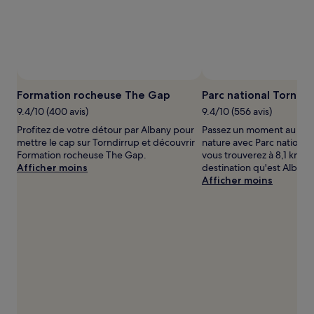
2 adultes.
Les
prix
et
la
disponibilité
sont
susceptibles
Formation rocheuse The Gap
Parc national Torndir
de
9.4/10 (400 avis)
9.4/10 (556 avis)
changer.
Des
Profitez de votre détour par Albany pour
Passez un moment au plus
conditions
mettre le cap sur Torndirrup et découvrir
nature avec Parc national
supplémentaires
Formation rocheuse The Gap.
vous trouverez à 8,1 km d
peuvent
Afficher moins
destination qu'est Albany
s’appliquer.
Afficher moins