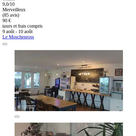
9,0/10
Merveilleux
(85 avis)
90 €
taxes et frais compris
9 août - 10 août
Le Moschenross