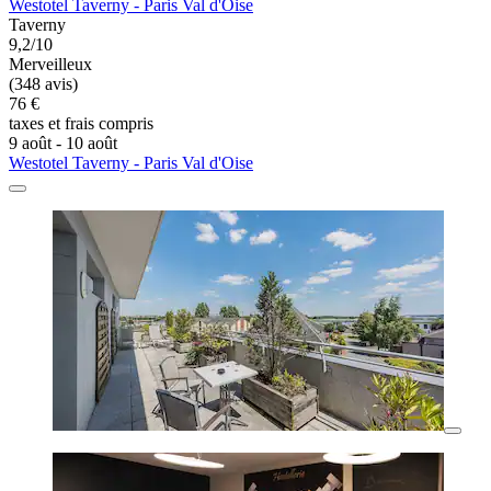
Westotel Taverny - Paris Val d'Oise
Taverny
9,2/10
Merveilleux
(348 avis)
76 €
taxes et frais compris
9 août - 10 août
Westotel Taverny - Paris Val d'Oise