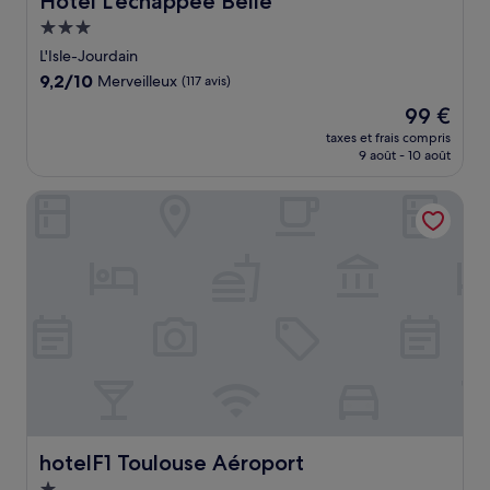
Hôtel L'échappée Belle
Hébergement
3.0 étoiles
L'Isle-Jourdain
9.2
9,2/10
Merveilleux
(117 avis)
sur
Le
99 €
10,
nouveau
Merveilleux,
taxes et frais compris
prix
9 août - 10 août
(117 avis)
est
de
hotelF1 Toulouse Aéroport
99 €
hotelF1 Toulouse Aéroport
hotelF1 Toulouse Aéroport