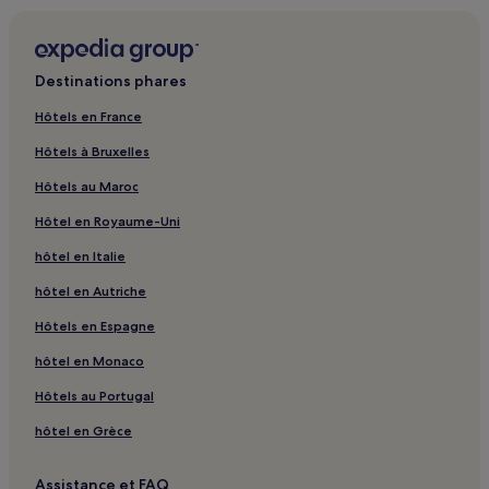
Homps : hôtels
Bouillac : hôtels
Destinations phares
Montgaillard : hôtels
Hôtels en France
Montain : hôtels
Hôtels à Bruxelles
Fajolles : hôtels
Hôtels au Maroc
Gensac : hôtels
Hôtel en Royaume-Uni
Sérignac : hôtels
hôtel en Italie
Thil : hôtels
Bellegarde-Sainte-Marie : hôtels
hôtel en Autriche
Lagraulet-Saint-Nicolas : hôtels
Hôtels en Espagne
Le Grès : hôtels
hôtel en Monaco
Laréole : hôtels
Hôtels au Portugal
Sainte-Livrade : hôtels
hôtel en Grèce
Rue d'Alsace-Lorraine : Hôtels avec parking à proximité
Assistance et FAQ
Rue d'Alsace-Lorraine : Appart’hôtels