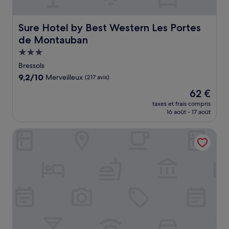
Sure Hotel by Best Western Les Portes de Montauban
Sure Hotel by Best Western Les Portes
de Montauban
Hébergement
3.0 étoiles
Bressols
9.2
9,2/10
Merveilleux
(217 avis)
sur
Le
62 €
10,
nouveau
Merveilleux,
taxes et frais compris
prix
16 août - 17 août
(217 avis)
est
de
Hôtel Eurocentre Toulouse Nord 2 Stars
62 €