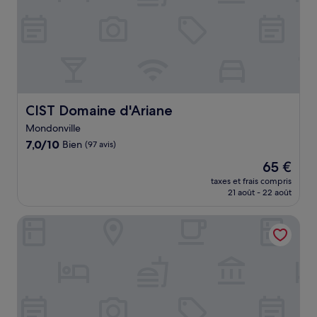
CIST Domaine d'Ariane
CIST Domaine d'Ariane
Mondonville
7.0
7,0/10
Bien
(97 avis)
sur
Le
65 €
10,
nouveau
Bien,
taxes et frais compris
prix
21 août - 22 août
(97 avis)
est
de
Domaine de Peyrolade
65 €