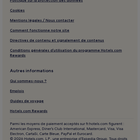
Toulouse : hôtels Hôtels avec parking
Politique sur la protection des données
Toulouse : hôtels Hôtels avec centre de fitness
Cookies
Toulouse : hôtels Hôtels avec petit-déjeuner gratuit
Mentions légales / Nous contacter
Toulouse : Appart’hôtels
Comment fonctionne notre site
Toulouse : Chambres d’hôtes
Directives de contenu et signalement de contenus
Toulouse : hôtels Hôtels LGBTQIA+ friendly
Conditions générales d’utilisation du programme Hotels.com
Rewards
Montauban : hôtels Hôtels avec parking
Montauban : hôtels Hôtels d’affaires
Autres informations
Beaumont-De-Lomagne : hôtels
Qui sommes-nous ?
Blagnac : hôtels à proximité
Emplois
Gascogne Toulousaine : hôtels
Guides de voyage
Save Garonne et Côteaux de Cadours : hôtels
Hotels.com Rewards
Frontonnais : hôtels
Save au Touch : hôtels
Parmi les moyens de paiement acceptés sur fr.hotels.com figurent :
American Express, Diner’s Club International, Mastercard, Visa, Visa
Grand Sud Tarn et Garonne : hôtels
Electron, CartaSi, Carte Bleue, PayPal et Eurocard.
© 2026 Hotels.com, L.P., une entreprise d’Expedia Group. Tous droits