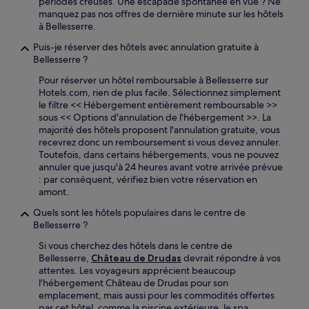
périodes creuses. Une escapade spontanée en vue ? Ne
manquez pas nos offres de dernière minute sur les hôtels
à Bellesserre.
Puis-je réserver des hôtels avec annulation gratuite à
Bellesserre ?
Pour réserver un hôtel remboursable à Bellesserre sur
Hotels.com, rien de plus facile. Sélectionnez simplement
le filtre << Hébergement entièrement remboursable >>
sous << Options d'annulation de l'hébergement >>. La
majorité des hôtels proposent l'annulation gratuite, vous
recevrez donc un remboursement si vous devez annuler.
Toutefois, dans certains hébergements, vous ne pouvez
annuler que jusqu'à 24 heures avant votre arrivée prévue
: par conséquent, vérifiez bien votre réservation en
amont.
Quels sont les hôtels populaires dans le centre de
Bellesserre ?
Si vous cherchez des hôtels dans le centre de
Bellesserre,
Château de Drudas
devrait répondre à vos
attentes. Les voyageurs apprécient beaucoup
l'hébergement Château de Drudas pour son
emplacement, mais aussi pour les commodités offertes
par cet hôtel, comme la piscine extérieure, le spa