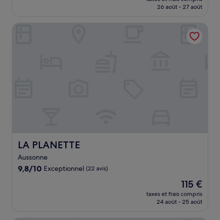
prix
26 août - 27 août
(6 avis)
est
de
LA PLANETTE
104 €
LA PLANETTE
LA PLANETTE
Aussonne
9.8
9,8/10
Exceptionnel
(22 avis)
sur
Le
115 €
10,
nouveau
Exceptionnel,
taxes et frais compris
prix
24 août - 25 août
(22 avis)
est
de