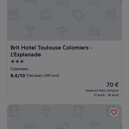
Brit Hotel Toulouse Colomiers - L'Esplanade
Brit Hotel Toulouse Colomiers -
L'Esplanade
Hébergement
3.0 étoiles
Colomiers
8.4
8,4/10
Très bien
(280 avis)
sur
Le
70 €
10,
nouveau
Très
taxes et frais compris
prix
17 août - 18 août
bien,
est
(280 avis)
de
Premiere Classe Toulouse Ouest - Blagnac Aéroport
70 €