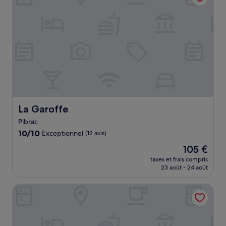
La Garoffe
La Garoffe
Pibrac
10.0
10/10
Exceptionnel
(12 avis)
sur
Le
105 €
10,
nouveau
Exceptionnel,
taxes et frais compris
prix
23 août - 24 août
(12 avis)
est
de
Brit Hotel Toulouse Colomiers - L'Esplanade
105 €