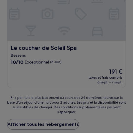
Le coucher de Soleil Spa
Le coucher de Soleil Spa
Bessens
10.0
10/10
Exceptionnel
(5 avis)
sur
Le
191 €
10,
nouveau
Exceptionnel,
taxes et frais compris
prix
6 sept. - 7 sept.
(5 avis)
est
de
191 €
Prix
Prix par nuit le plus bas trouvé au cours des 24 dernières heures sur la
base d’un séjour d’une nuit pour 2 adultes. Les prix et la disponibilité sont
par
susceptibles de changer. Des conditions supplémentaires peuvent
nuit
s’appliquer.
le
plus
Afficher tous les hébergements
bas
trouvé