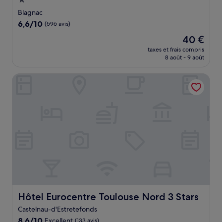
Hébergement
1.0 étoile
Blagnac
6.6
6,6/10
(596 avis)
sur
Le
40 €
10,
nouveau
(596 avis)
taxes et frais compris
prix
8 août - 9 août
est
de
Hôtel Eurocentre Toulouse Nord 3 Stars
40 €
Hôtel Eurocentre Toulouse Nord 3 Stars
Hôtel Eurocentre Toulouse Nord 3 Stars
Castelnau-d'Estretefonds
8.6
8,6/10
Excellent
(133 avis)