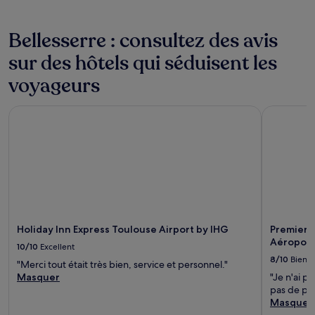
supplémentaires
peuvent
s’appliquer.
Bellesserre : consultez des avis
sur des hôtels qui séduisent les
voyageurs
Holiday Inn Express Toulouse Airport by IHG
Premiere 
Holiday Inn Express Toulouse Airport by IHG
Premiere
Aéroport
10/10
Excellent
8/10
Bien
"Merci tout était très bien, service et personnel."
Masquer
"Je n'ai p
pas de pet
Masquer