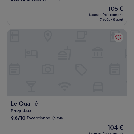
sur
Le
105 €
10,
nouveau
Excellent,
taxes et frais compris
prix
7 août - 8 août
(133 avis)
est
de
Le Quarré
105 €
Le Quarré
Le Quarré
Bruguières
9.8
9,8/10
Exceptionnel
(6 avis)
sur
Le
104 €
10,
nouveau
Exceptionnel,
taxes et frais compris