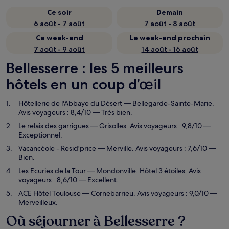
Ce soir
Demain
6 août - 7 août
7 août - 8 août
Ce week-end
Le week-end prochain
7 août - 9 août
14 août - 16 août
Bellesserre : les 5 meilleurs
hôtels en un coup d’œil
Hôtellerie de l'Abbaye du Désert
— Bellegarde-Sainte-Marie.
Avis voyageurs : 8,4/10 — Très bien.
Le relais des garrigues
— Grisolles. Avis voyageurs : 9,8/10 —
Exceptionnel.
Vacancéole - Resid'price
— Merville. Avis voyageurs : 7,6/10 —
Bien.
Les Ecuries de la Tour
— Mondonville. Hôtel 3 étoiles. Avis
voyageurs : 8,6/10 — Excellent.
ACE Hôtel Toulouse
— Cornebarrieu. Avis voyageurs : 9,0/10 —
Merveilleux.
Où séjourner à Bellesserre ?