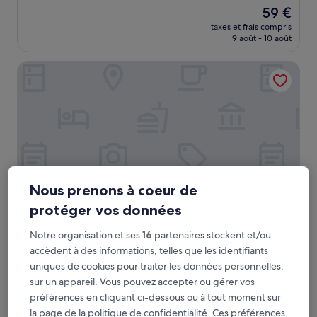
sur
Le
59 €
10,
nouveau
Très
taxes et frais compris
prix
9 août - 10 août
bien,
est
(43 avis)
de
Le relais des garrigues
59 €
Nous prenons à coeur de
protéger vos données
Le relais des garrigues
Le relais des garrigues
Notre organisation et ses
16
partenaires stockent et/ou
accèdent à des informations, telles que les identifiants
Grisolles
uniques de cookies pour traiter les données personnelles,
9.8
9,8/10
Exceptionnel
(6 avis)
sur un appareil. Vous pouvez accepter ou gérer vos
sur
Le
102 €
10,
préférences en cliquant ci-dessous ou à tout moment sur
nouveau
Exceptionnel,
taxes et frais compris
la page de la politique de confidentialité. Ces préférences
prix