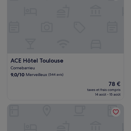
ACE Hôtel Toulouse
ACE Hôtel Toulouse
Cornebarrieu
9.0
9,0/10
Merveilleux
(544 avis)
sur
Le
78 €
10,
nouveau
Merveilleux,
taxes et frais compris
prix
14 août - 15 août
(544 avis)
est
de
CIST Domaine d'Ariane
78 €