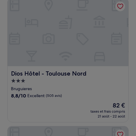
Dios Hôtel - Toulouse Nord
64 €
Dios Hôtel - Toulouse Nord
Dios Hôtel - Toulouse Nord
Hébergement
3.0 étoiles
Bruguieres
8.8
8,8/10
Excellent
(505 avis)
sur
Le
82 €
10,
nouveau
Excellent,
taxes et frais compris
prix
21 août - 22 août
(505 avis)
est
de
La Garoffe
82 €