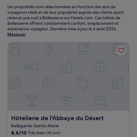
Les propriétés sont sélectionnées en fonction des avis de
voyageurs réels et de leur popularité auprès des clients ayant
réservé une nuit à Bellesserre sur Hotels.com. Ces hôtels de
Bellesserre offrent constamment confort, emplacement et
expérience voyageur. Dernière mise à jour le
6 août 2026
.
Masquer
Hôtellerie de l'Abbaye du Désert
Hôtellerie de l'Abbaye du Désert
Hôtellerie de l'Abbaye du Désert
Bellegarde-Sainte-Marie
8.4
8,4/10
Très bien
(43 avis)