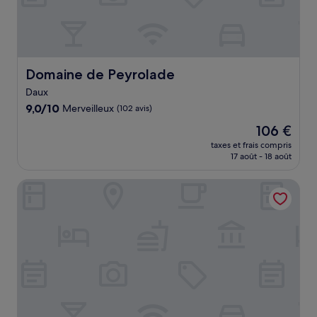
Domaine de Peyrolade
Domaine de Peyrolade
Daux
9.0
9,0/10
Merveilleux
(102 avis)
sur
Le
106 €
10,
nouveau
Merveilleux,
taxes et frais compris
prix
17 août - 18 août
(102 avis)
est
de
Sure Hotel by Best Western Les Portes de Montauban
106 €