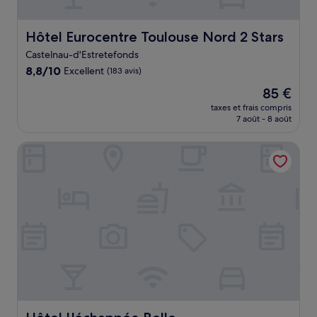
Hôtel Eurocentre Toulouse Nord 2 Stars
Hôtel Eurocentre Toulouse Nord 2 Stars
Castelnau-d'Estretefonds
8.8
8,8/10
Excellent
(183 avis)
sur
Le
85 €
10,
nouveau
Excellent,
taxes et frais compris
prix
7 août - 8 août
(183 avis)
est
de
Hôtel L'échappée Belle
85 €
Hôtel L'échappée Belle