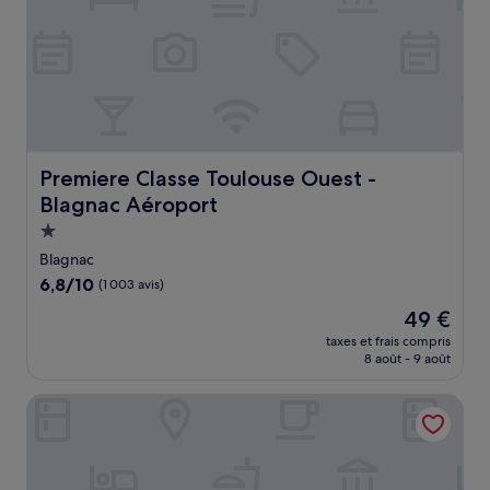
Premiere Classe Toulouse Ouest - Blagnac Aéroport
Premiere Classe Toulouse Ouest -
Blagnac Aéroport
Hébergement
1.0 étoile
Blagnac
6.8
6,8/10
(1 003 avis)
sur
Le
49 €
10,
nouveau
(1 003 avis)
taxes et frais compris
prix
8 août - 9 août
est
de
Le coucher de Soleil Spa
49 €