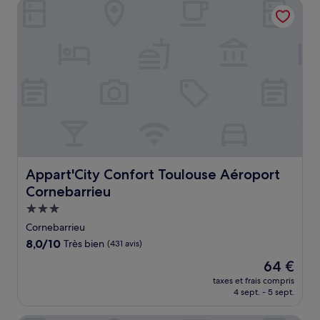
Appart'City Confort Toulouse Aéroport Cornebarrieu
115 €
Appart'City Confort Toulouse Aéroport Cornebarrieu
Appart'City Confort Toulouse Aéroport
Cornebarrieu
Hébergement
3.0 étoiles
Cornebarrieu
8.0
8,0/10
Très bien
(431 avis)
sur
Le
64 €
10,
nouveau
Très
taxes et frais compris
prix
4 sept. - 5 sept.
bien,
est
(431 avis)
de