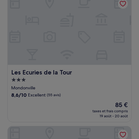
47 €
Les Ecuries de la Tour
Les Ecuries de la Tour
Hébergement
3.0 étoiles
Mondonville
8.6
8,6/10
Excellent
(55 avis)
sur
Le
85 €
10,
nouveau
Excellent,
taxes et frais compris
prix
19 août - 20 août
(55 avis)
est
de
ACE Hôtel Toulouse
85 €