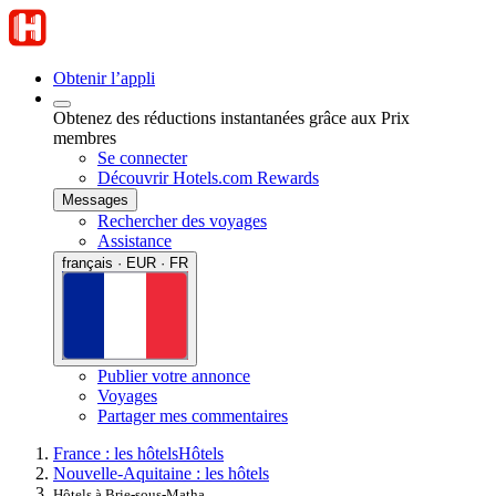
Obtenir l’appli
Obtenez des réductions instantanées grâce aux Prix
membres
Se connecter
Découvrir Hotels.com Rewards
Messages
Rechercher des voyages
Assistance
français · EUR · FR
Publier votre annonce
Voyages
Partager mes commentaires
France : les hôtels
Hôtels
Nouvelle-Aquitaine : les hôtels
Hôtels à Brie-sous-Matha