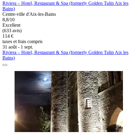
Riviera – Hotel, Restaurant & Spa (formerly Golden Tulip Aix les
Bains)
Centre-ville d'Aix-les-Bains
8,8/10
Excellent
(633 avis)
114 €
taxes et frais compris
31 août - 1 sept.
Riviera – Hotel, Restaurant & Spa (formerly Golden Tulip Aix les
Bains)