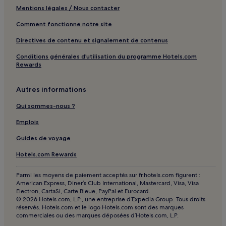
Jardins de I'Europe : Hôtels avec golf à proximité
Mentions légales / Nous contacter
Jardins de I'Europe : Hôtels avec spa à proximité
Comment fonctionne notre site
Entrelacs : hôtels
Directives de contenu et signalement de contenus
Brénaz : hôtels
Conditions générales d’utilisation du programme Hotels.com
Prémillieu : hôtels
Rewards
Billième : hôtels
Autres informations
Chavornay : hôtels
Pollieu : hôtels
Qui sommes-nous ?
Saint-Félix : hôtels
Emplois
Clermont : hôtels
Guides de voyage
Cuzieu : hôtels
Hotels.com Rewards
Cérarge : hôtels
Parmi les moyens de paiement acceptés sur fr.hotels.com figurent :
Le Cr没et : hôtels
American Express, Diner’s Club International, Mastercard, Visa, Visa
Electron, CartaSi, Carte Bleue, PayPal et Eurocard.
Gare de Seyssel-Corbonod : hôtels à proximité
© 2026 Hotels.com, L.P., une entreprise d’Expedia Group. Tous droits
réservés. Hotels.com et le logo Hotels.com sont des marques
Aix-Les-Bains : hôtels Hôtels avec piscine
commerciales ou des marques déposées d’Hotels.com, L.P.