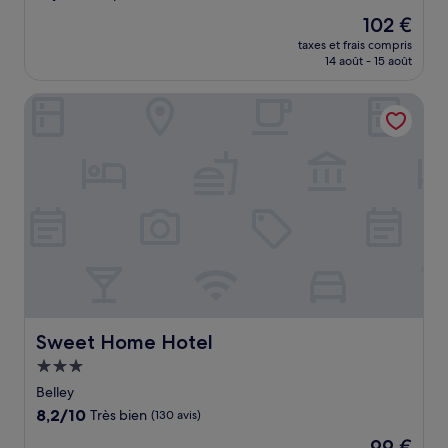
sur
Le
102 €
10,
nouveau
Exceptionnel,
taxes et frais compris
prix
14 août - 15 août
(3 avis)
est
de
Sweet Home Hotel
102 €
Sweet Home Hotel
Sweet Home Hotel
Hébergement
3.0 étoiles
Belley
8.2
8,2/10
Très bien
(130 avis)
sur
Le
99 €