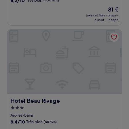
8,2/10
Très bien
(400 avis)
sur
Le
81 €
10,
nouveau
Très
taxes et frais compris
prix
6 sept. - 7 sept.
bien,
est
(400 avis)
de
Hotel Beau Rivage
81 €
Hotel Beau Rivage
Hotel Beau Rivage
Hébergement
3.0 étoiles
Aix-les-Bains
8.4
8,4/10
Très bien
(65 avis)
sur