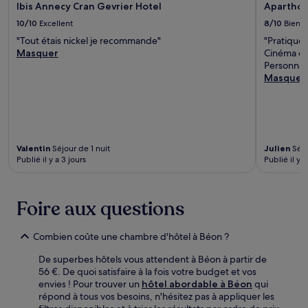
Ibis Annecy Cran Gevrier Hotel
Aparthot
10/10
Excellent
8/10
Bien
"Tout étais nickel je recommande"
"Pratique 
Masquer
Cinéma et
Personnel
Masquer
Valentin
Séjour de 1 nuit
Julien
Séjo
Publié il y a 3 jours
Publié il y a
Foire aux questions
Combien coûte une chambre d'hôtel à Béon ?
De superbes hôtels vous attendent à Béon à partir de
56 €. De quoi satisfaire à la fois votre budget et vos
envies ! Pour trouver un
hôtel abordable à Béon
qui
répond à tous vos besoins, n'hésitez pas à appliquer les