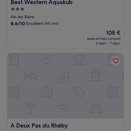
Best Western Aquakub
Best Western Aquakub
Hébergement
3.0 étoiles
Aix-les-Bains
8.6
8,6/10
Excellent
(410 avis)
sur
Le
105 €
10,
nouveau
Excellent,
taxes et frais compris
prix
6 sept. - 7 sept.
(410 avis)
est
de
A Deux Pas du Rhéby
105 €
A Deux Pas du Rhéby
A Deux Pas du Rhéby