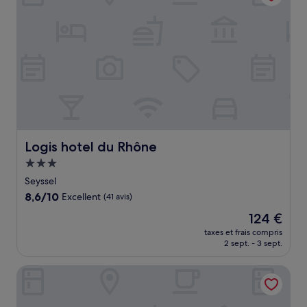
Logis hotel du Rhône
Logis hotel du Rhône
Hébergement
3.0 étoiles
Seyssel
8.6
8,6/10
Excellent
(41 avis)
sur
Le
124 €
10,
nouveau
Excellent,
taxes et frais compris
prix
2 sept. - 3 sept.
(41 avis)
est
de
Alb'hotel Grill
124 €