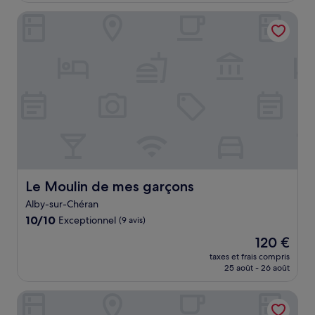
de
Le Moulin de mes garçons
83 €
Le Moulin de mes garçons
Le Moulin de mes garçons
Alby-sur-Chéran
10.0
10/10
Exceptionnel
(9 avis)
sur
Le
120 €
10,
nouveau
Exceptionnel,
taxes et frais compris
prix
25 août - 26 août
(9 avis)
est
de
Logis hotel du Rhône
120 €