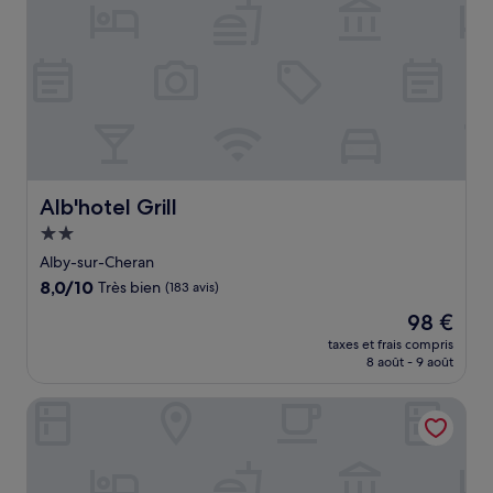
Alb'hotel Grill
Alb'hotel Grill
Hébergement
2.0 étoiles
Alby-sur-Cheran
8.0
8,0/10
Très bien
(183 avis)
sur
Le
98 €
10,
nouveau
Très
taxes et frais compris
prix
8 août - 9 août
bien,
est
(183 avis)
de
B&B HOTEL Aix-Les-Bains
98 €