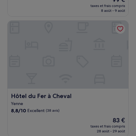
10,
nouveau
Très
taxes et frais compris
prix
8 août - 9 août
bien,
est
(130 avis)
de
Hôtel du Fer à Cheval
99 €
Hôtel du Fer à Cheval
Hôtel du Fer à Cheval
Yenne
8.8
8,8/10
Excellent
(38 avis)
sur
Le
83 €
10,
nouveau
Excellent,
taxes et frais compris
prix
28 août - 29 août
(38 avis)
est