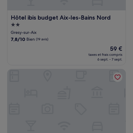
Hôtel ibis budget Aix-les-Bains Nord
Hôtel ibis budget Aix-les-Bains Nord
Hébergement
2.0 étoiles
Gresy-sur-Aix
7.8
7,8/10
Bien
(19 avis)
sur
Le
59 €
10,
nouveau
Bien,
taxes et frais compris
prix
6 sept. - 7 sept.
(19 avis)
est
de
Motel 991
59 €