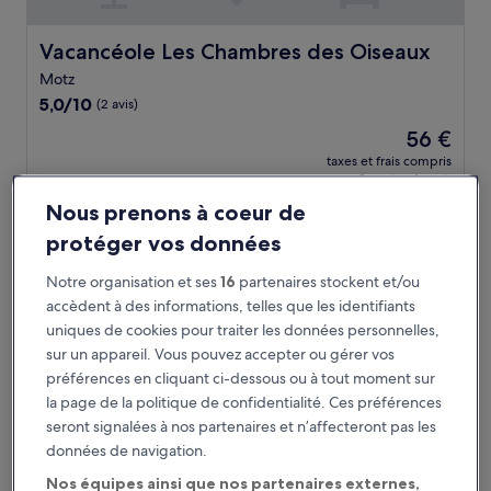
Vacancéole Les Chambres des Oiseaux
Vacancéole Les Chambres des Oiseaux
Motz
5.0
5,0/10
(2 avis)
sur
Le
56 €
10,
nouveau
(2 avis)
taxes et frais compris
prix
3 sept. - 4 sept.
est
Nous prenons à coeur de
de
La Ferme de Coron
56 €
protéger vos données
Notre organisation et ses
16
partenaires stockent et/ou
accèdent à des informations, telles que les identifiants
uniques de cookies pour traiter les données personnelles,
sur un appareil. Vous pouvez accepter ou gérer vos
préférences en cliquant ci-dessous ou à tout moment sur
la page de la politique de confidentialité. Ces préférences
seront signalées à nos partenaires et n’affecteront pas les
données de navigation.
La Ferme de Coron
La Ferme de Coron
Nos équipes ainsi que nos partenaires externes,