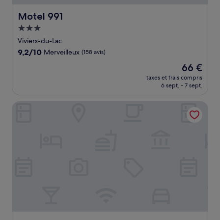
Motel 991
Motel 991
Hébergement
3.0 étoiles
Viviers-du-Lac
9.2
9,2/10
Merveilleux
(158 avis)
sur
Le
66 €
10,
nouveau
Merveilleux,
taxes et frais compris
prix
6 sept. - 7 sept.
(158 avis)
est
de
Best Western Aquakub
66 €