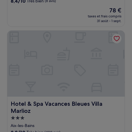
8.4
8,4/10
Très bien
(8 avis)
sur
Le
78 €
10,
nouveau
Très
taxes et frais compris
prix
31 août - 1 sept.
bien,
est
(8 avis)
de
Hotel & Spa Vacances Bleues Villa Marlioz
78 €
Hotel & Spa Vacances Bleues Villa Marlioz
Hotel & Spa Vacances Bleues Villa
Marlioz
Hébergement
3.0 étoiles
Aix-les-Bains
8.2