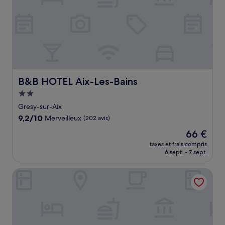
B&B HOTEL Aix-Les-Bains
B&B HOTEL Aix-Les-Bains
Hébergement
2.0 étoiles
Gresy-sur-Aix
9.2
9,2/10
Merveilleux
(202 avis)
sur
Le
66 €
10,
nouveau
Merveilleux,
taxes et frais compris
prix
6 sept. - 7 sept.
(202 avis)
est
de
Cit’Hôtel La Résidence
66 €