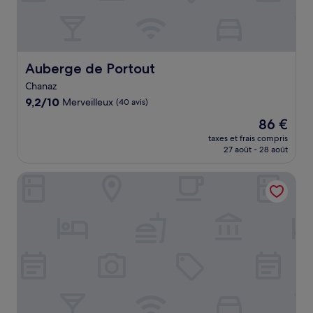
Auberge de Portout
Auberge de Portout
Chanaz
9.2
9,2/10
Merveilleux
(40 avis)
sur
Le
86 €
10,
nouveau
Merveilleux,
taxes et frais compris
prix
27 août - 28 août
(40 avis)
est
de
Vacancéole Les Chambres des Oiseaux
86 €