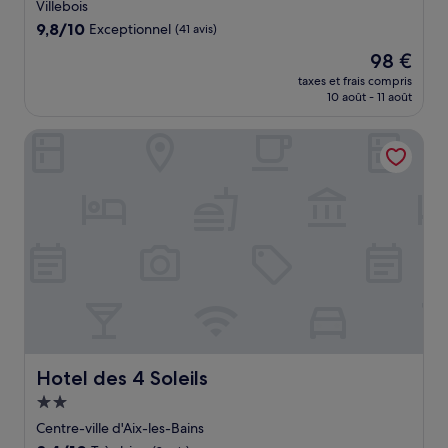
Villebois
9.8
9,8/10
Exceptionnel
(41 avis)
sur
Le
98 €
10,
nouveau
Exceptionnel,
taxes et frais compris
prix
10 août - 11 août
(41 avis)
est
de
Hotel des 4 Soleils
98 €
Hotel des 4 Soleils
Hotel des 4 Soleils
Hébergement
2.0 étoiles
Centre-ville d'Aix-les-Bains