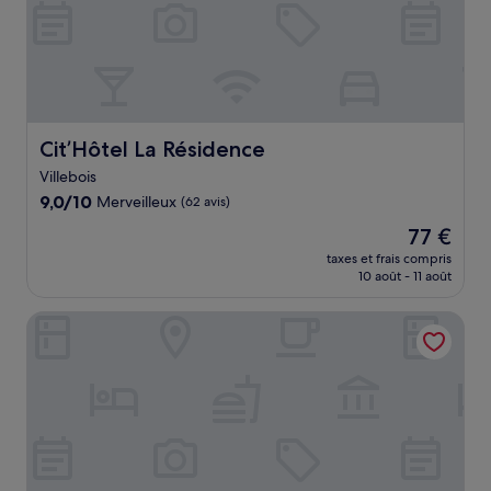
Cit’Hôtel La Résidence
Cit’Hôtel La Résidence
Villebois
9.0
9,0/10
Merveilleux
(62 avis)
sur
Le
77 €
10,
nouveau
Merveilleux,
taxes et frais compris
prix
10 août - 11 août
(62 avis)
est
de
Kosy Appart'hôtels - Résidence du Lac
77 €