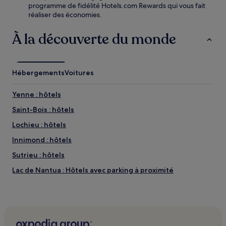
programme de fidélité Hotels.com Rewards qui vous fait
réaliser des économies.
À la découverte du monde
Hébergements
Voitures
Yenne : hôtels
Saint-Bois : hôtels
Lochieu : hôtels
Innimond : hôtels
Sutrieu : hôtels
Lac de Nantua : Hôtels avec parking à proximité
Lac de Nantua : Hôtels avec centre de fitness à proximité
Lac de Nantua : Hôtels avec petit-déjeuner gratuit à
proximité
Lac de Nantua : Hôtels pas chers à proximité