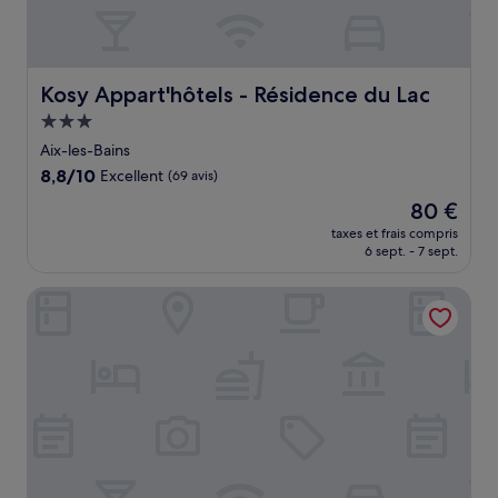
Kosy Appart'hôtels - Résidence du Lac
Kosy Appart'hôtels - Résidence du Lac
Hébergement
3.0 étoiles
Aix-les-Bains
8.8
8,8/10
Excellent
(69 avis)
sur
Le
80 €
10,
nouveau
Excellent,
taxes et frais compris
prix
6 sept. - 7 sept.
(69 avis)
est
de
Hôtel ibis budget Aix-les-Bains Nord
80 €