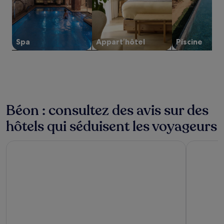
et
la
disponibilité
sont
susceptibles
Spa
Appart’hôtel
Piscine
de
changer.
Des
conditions
supplémentaires
peuvent
s’appliquer.
Béon : consultez des avis sur des
hôtels qui séduisent les voyageurs
Ibis Annecy Cran Gevrier Hotel
Aparthote