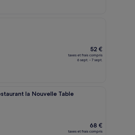
est
de
41 €
Le
52 €
nouveau
taxes et frais compris
prix
6 sept. - 7 sept.
est
de
52 €
Nouvelle Table
staurant la Nouvelle Table
Le
68 €
nouveau
taxes et frais compris