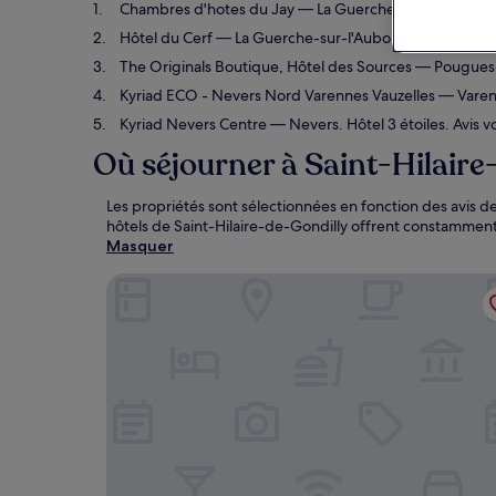
Chambres d'hotes du Jay
— La Guerche-sur-l'Aubois. A
Hôtel du Cerf
— La Guerche-sur-l'Aubois. Hôtel 3 étoile
The Originals Boutique, Hôtel des Sources
— Pougues-l
Kyriad ECO - Nevers Nord Varennes Vauzelles
— Varenn
Kyriad Nevers Centre
— Nevers. Hôtel 3 étoiles. Avis v
Où séjourner à Saint-Hilaire
Les propriétés sont sélectionnées en fonction des avis de
hôtels de Saint-Hilaire-de-Gondilly offrent constammen
Masquer
Chambres d'hotes du Jay