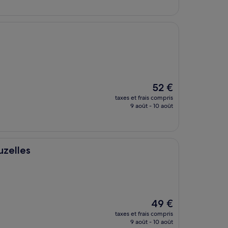
de
83 €
Le
52 €
nouveau
taxes et frais compris
prix
9 août - 10 août
est
de
52 €
uzelles
Le
49 €
nouveau
taxes et frais compris
prix
9 août - 10 août