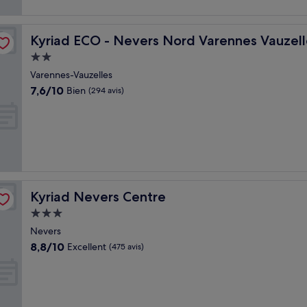
Kyriad ECO - Nevers Nord Varennes Vauzelles
Kyriad ECO - Nevers Nord Varennes Vauzell
Hébergement
2.0 étoiles
Varennes-Vauzelles
7.6
7,6/10
Bien
(294 avis)
sur
10,
Bien,
(294 avis)
Kyriad Nevers Centre
Kyriad Nevers Centre
Hébergement
3.0 étoiles
Nevers
8.8
8,8/10
Excellent
(475 avis)
sur
10,
Excellent,
(475 avis)