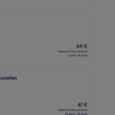
est
de
49 €
Le
69 €
nouveau
taxes et frais compris
prix
7 août - 8 août
est
de
69 €
uzelles
Le
41 €
nouveau
taxes et frais compris
prix
14 août - 15 août