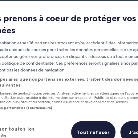
 prenons à coeur de protéger vos
nées
nisation et ses
16
partenaires stockent et/ou accèdent à des information
fiants uniques de cookies pour traiter les données personnelles, sur un ap
cepter ou gérer vos préférences en cliquant ci-dessous ou à tout momen
 politique de confidentialité. Ces préférences seront signalées à nos par
as
Gagnez des récompenses pour
ont pas les données de navigation.
chaque nuit séjournée
pes ainsi que nos partenaires externes, traitent des données se
 suivantes :
 données de géolocalisation précises. Analyser activement les caractéristiques de l’appare
tion. Stocker et/ou accéder à des informations sur un appareil. Publicités et contenu perso
ce des publicités et du contenu, études d’audience et développement de services.
os partenaires (fournisseurs)
Demain
Ce week-end
7 août - 8 août
7 août - 9 août
les 5 meilleurs hôtels en un coup d
her toutes les
Tout refuser
J'a
tés