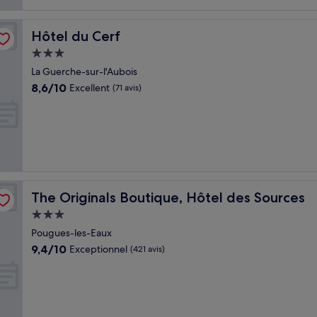
Hôtel du Cerf
Hôtel du Cerf
Hébergement
3.0 étoiles
La Guerche-sur-l'Aubois
8.6
8,6/10
Excellent
(71 avis)
sur
10,
Excellent,
(71 avis)
The Originals Boutique, Hôtel des Sources
The Originals Boutique, Hôtel des Sources
Hébergement
3.0 étoiles
Pougues-les-Eaux
9.4
9,4/10
Exceptionnel
(421 avis)
sur
10,
Exceptionnel,
(421 avis)