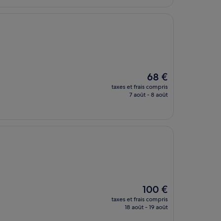
Le
68 €
nouveau
taxes et frais compris
prix
7 août - 8 août
est
de
68 €
Le
100 €
nouveau
taxes et frais compris
prix
18 août - 19 août
est