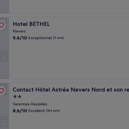
Hotel BETHEL
Hotel BETHEL
Nevers
9.4
9,4/10
Exceptionnel
(3 avis)
sur
10,
Exceptionnel,
(3 avis)
ant la Nouvelle Table
Contact Hôtel Astréa Nevers Nord et son restaurant la 
Contact Hôtel Astréa Nevers Nord et son re
Hébergement
2.0 étoiles
Varennes-Vauzelles
8.6
8,6/10
Excellent
(184 avis)
sur
10,
Excellent,