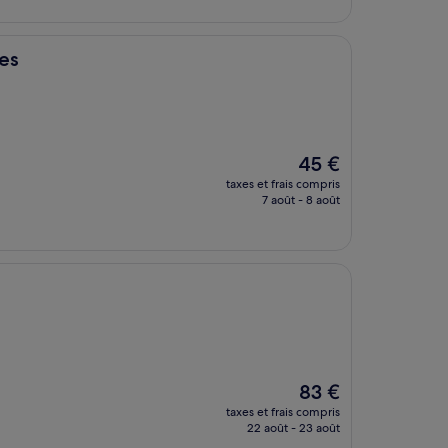
de
100 €
es
Le
45 €
nouveau
taxes et frais compris
prix
7 août - 8 août
est
de
45 €
Le
83 €
nouveau
taxes et frais compris
prix
22 août - 23 août
est