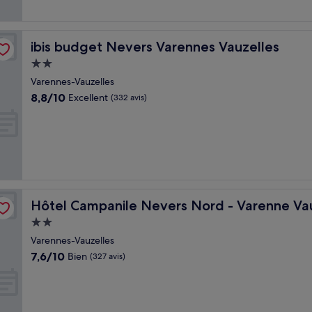
ibis budget Nevers Varennes Vauzelles
ibis budget Nevers Varennes Vauzelles
Hébergement
2.0 étoiles
Varennes-Vauzelles
8.8
8,8/10
Excellent
(332 avis)
sur
10,
Excellent,
(332 avis)
es
Hôtel Campanile Nevers Nord - Varenne Vauzelles
Hôtel Campanile Nevers Nord - Varenne Va
Hébergement
2.0 étoiles
Varennes-Vauzelles
7.6
7,6/10
Bien
(327 avis)
sur
10,
Bien,
(327 avis)