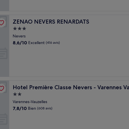
ZENAO NEVERS RENARDATS
ZENAO NEVERS RENARDATS
Hébergement
3.0 étoiles
Nevers
8.6
8,6/10
Excellent
(416 avis)
sur
10,
Excellent,
(416 avis)
es
Hotel Première Classe Nevers - Varennes Vauzelles
Hotel Première Classe Nevers - Varennes Va
Hébergement
2.0 étoiles
Varennes-Vauzelles
7.8
7,8/10
Bien
(608 avis)
sur
10,
Bien,
(608 avis)