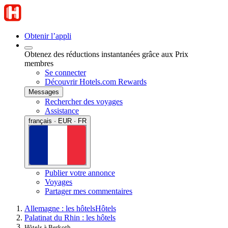
Obtenir l’appli
Obtenez des réductions instantanées grâce aux Prix
membres
Se connecter
Découvrir Hotels.com Rewards
Messages
Rechercher des voyages
Assistance
français · EUR · FR
Publier votre annonce
Voyages
Partager mes commentaires
Allemagne : les hôtels
Hôtels
Palatinat du Rhin : les hôtels
Hôtels à Berkoth