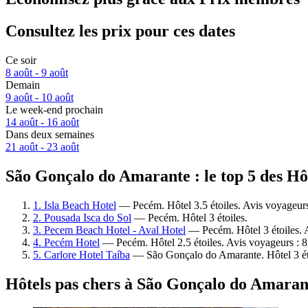
Consultez les prix pour ces dates
Ce soir
8 août - 9 août
Demain
9 août - 10 août
Le week-end prochain
14 août - 16 août
Dans deux semaines
21 août - 23 août
São Gonçalo do Amarante : le top 5 des Hôt
1. Isla Beach Hotel
— Pecém. Hôtel 3.5 étoiles. Avis voyageurs
2. Pousada Isca do Sol
— Pecém. Hôtel 3 étoiles.
3. Pecem Beach Hotel - Aval Hotel
— Pecém. Hôtel 3 étoiles. 
4. Pecém Hotel
— Pecém. Hôtel 2.5 étoiles. Avis voyageurs : 8
5. Carlore Hotel Taíba
— São Gonçalo do Amarante. Hôtel 3 éto
Hôtels pas chers à São Gonçalo do Amaran