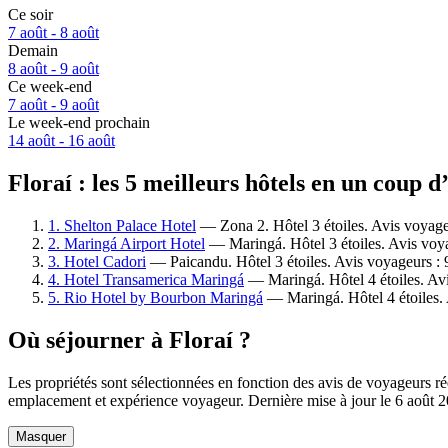
Ce soir
7 août - 8 août
Demain
8 août - 9 août
Ce week-end
7 août - 9 août
Le week-end prochain
14 août - 16 août
Floraí : les 5 meilleurs hôtels en un coup d
1. Shelton Palace Hotel
— Zona 2. Hôtel 3 étoiles. Avis voyage
2. Maringá Airport Hotel
— Maringá. Hôtel 3 étoiles. Avis voy
3. Hotel Cadori
— Paicandu. Hôtel 3 étoiles. Avis voyageurs :
4. Hotel Transamerica Maringá
— Maringá. Hôtel 4 étoiles. Av
5. Rio Hotel by Bourbon Maringá
— Maringá. Hôtel 4 étoiles.
Où séjourner à Floraí ?
Les propriétés sont sélectionnées en fonction des avis de voyageurs rée
emplacement et expérience voyageur. Dernière mise à jour le
6 août 
Masquer