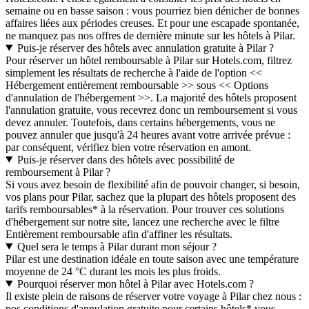
semaine ou en basse saison : vous pourriez bien dénicher de bonnes
affaires liées aux périodes creuses. Et pour une escapade spontanée,
ne manquez pas nos offres de dernière minute sur les hôtels à Pilar.
Puis-je réserver des hôtels avec annulation gratuite à Pilar ?
Pour réserver un hôtel remboursable à Pilar sur Hotels.com, filtrez
simplement les résultats de recherche à l'aide de l'option <<
Hébergement entièrement remboursable >> sous << Options
d'annulation de l'hébergement >>. La majorité des hôtels proposent
l'annulation gratuite, vous recevrez donc un remboursement si vous
devez annuler. Toutefois, dans certains hébergements, vous ne
pouvez annuler que jusqu'à 24 heures avant votre arrivée prévue :
par conséquent, vérifiez bien votre réservation en amont.
Puis-je réserver dans des hôtels avec possibilité de
remboursement à Pilar ?
Si vous avez besoin de flexibilité afin de pouvoir changer, si besoin,
vos plans pour Pilar, sachez que la plupart des hôtels proposent des
tarifs remboursables* à la réservation. Pour trouver ces solutions
d'hébergement sur notre site, lancez une recherche avec le filtre
Entièrement remboursable afin d'affiner les résultats.
Quel sera le temps à Pilar durant mon séjour ?
Pilar est une destination idéale en toute saison avec une température
moyenne de 24 °C durant les mois les plus froids.
Pourquoi réserver mon hôtel à Pilar avec Hotels.com ?
Il existe plein de raisons de réserver votre voyage à Pilar chez nous :
nos conditions d'annulation gratuite pour certains hôtels* vous