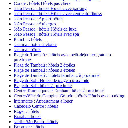
Conde : hôtels Hôtels pas chers
João Pessoa : hôtels Hôtels avec parking
João Pessoa : hôtels Hôtels avec centre de fitness
João Pessoa : Appart’hôtels
João Pessoa : Auberges
João Pessoa : hôtels Hôtels de luxe
João Pessoa : hôtels Hôtels avec spa
Pitimbu : hôtels
Jacuma : hôtels 2 étoiles
Jacuma : hôtels
Plage de Tambaú : Hôtels avec petit-déjeuner gratuit à
proximité
Plage de Tambaú : hôtels 2 étoiles
Plage de Tambaú : hôtels 3 étoiles
Plage de Tambaú : Hôtels familiaux à proximité
Plage de Sol : Hôtels de plage à proximité
Plage de Sol : hôtels à proximité
Centre Touristique de Tambaú : hôtels à proximité
Centre-Ville de Campina Grande : hôtels Hôtels avec parking
Intermares : Appartement à louer
Cabedelo Centre : hôtels
Roger : hôtels
Brasília : hôtels
Jardin São Paulo : hôtels
Brisamar : hôtels