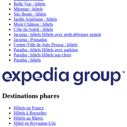
Belle Vue : hôtels
Miramar : hôtels
São Bento : hôtels
Jardin Amérique : hôtels
Mont Château : hôtels
Côte du Soleil : hôtels
Jacuma : hôtels Hôtels avec petit-déjeuner gratuit
Jacuma : Pousadas
Centre-Ville de João Pessoa : hôtels
Paraiba : hôtels Hôtels avec parking
Paraiba : hôtels Hôtels pas chers
Paraiba : hôtels
Destinations phares
Hôtels en France
Hôtels à Bruxelles
Hôtels au Maroc
Hôtel en Royaume-Uni