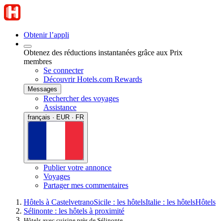
Obtenir l’appli
Obtenez des réductions instantanées grâce aux Prix
membres
Se connecter
Découvrir Hotels.com Rewards
Messages
Rechercher des voyages
Assistance
français · EUR · FR
Publier votre annonce
Voyages
Partager mes commentaires
Hôtels à Castelvetrano
Sicile : les hôtels
Italie : les hôtels
Hôtels
Sélinonte : les hôtels à proximité
Hôtels avec cuisine près de Sélinonte