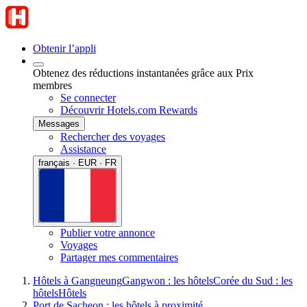
Obtenir l’appli
Obtenez des réductions instantanées grâce aux Prix
membres
Se connecter
Découvrir Hotels.com Rewards
Messages
Rechercher des voyages
Assistance
français · EUR · FR
Publier votre annonce
Voyages
Partager mes commentaires
Hôtels à Gangneung
Gangwon : les hôtels
Corée du Sud : les
hôtels
Hôtels
Port de Sacheon : les hôtels à proximité