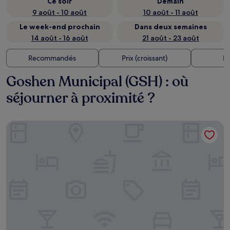
Ce soir
Demain
9 août - 10 août
10 août - 11 août
Le week-end prochain
Dans deux semaines
14 août - 16 août
21 août - 23 août
Recommandés
Prix (croissant)
Di
Goshen Municipal (GSH) : où
séjourner à proximité ?
Super 8 by Wyndham Goshen