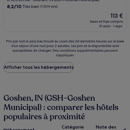
8.2
8,2/10
Très bien
(1 004 avis)
sur
Le
113 €
10,
nouveau
Très
taxes et frais compris
prix
31 août - 1 sept.
bien,
est
(1 004 avis)
de
113 €
Prix
Prix par nuit le plus bas trouvé au cours des 24 dernières heures sur la base
d’un séjour d’une nuit pour 2 adultes. Les prix et la disponibilité sont
par
susceptibles de changer. Des conditions supplémentaires peuvent
nuit
s’appliquer.
le
plus
Afficher tous les hébergements
bas
trouvé
au
cours
des
24 dernières
Goshen, IN (GSH-Goshen
heures
sur
Municipal) : comparer les hôtels
la
populaires à proximité
base
d’un
P
séjour
Catégorie
Note des
Hébergement
dé
d’une