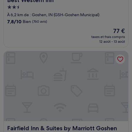
Hébergement
2.5 étoiles
À 6,2 km de : Goshen, IN (GSH-Goshen Municipal)
7.8
7,8/10
Bien
(760 avis)
sur
Le
77 €
10,
nouveau
Bien,
taxes et frais compris
prix
12 août - 13 août
(760 avis)
est
de
Fairfield Inn & Suites by Marriott Goshen
77 €
Fairfield Inn & Suites by Marriott Goshen
Fairfield Inn & Suites by Marriott Goshen