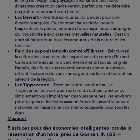
le long du rivage. Les paysages luxuriants et les fleurs
éclatantes créent un cadre serein, parfait pour se détendre
ou profiter d'une sortie en famille.
Lac Dewart
– Aventurez-vous au lac Dewart pour une
évasion tranquille. Ce charmant lac est idéal pour la
baignade et la pêche, entouré d'une magnifique campagne
qui vous invite à explorer ses merveilles naturelles. C'est un
endroit fantastique pour les amoureux de la nature et les
familles.
Parc des expositions du comté d'Elkhart
– Découvrez
la culture locale au parc des expositions du comté d'Elkhart.
Ce lieu animé accueille divers événements tout au long de
l'année, des foires aux rassemblements communautaires,
offrant l'occasion de vous immerger dans les traditions et les
saveurs de la région.
Lac Tippecanoe
– Terminez votre aventure au lac
Tippecanoe, où vous pourrez faire du bateau, pêcher ou
simplement vous imprégner des vues sereines. Les environs
pittoresques et les fleurs saisonnières rehaussent la beauté
naturelle, en faisant une charmante escapade pour tous les
âges.
Masquer
5 astuces pour des économies intelligentes lors de la
réservation d'un hôtel près de Goshen, IN (GSH-