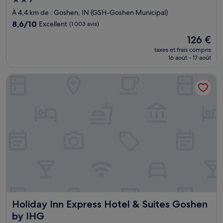
Hébergement
2.5 étoiles
À 4,4 km de : Goshen, IN (GSH-Goshen Municipal)
8.6
8,6/10
Excellent
(1 003 avis)
sur
Le
126 €
10,
nouveau
Excellent,
taxes et frais compris
prix
16 août - 17 août
(1 003 avis)
est
de
Holiday Inn Express Hotel & Suites Goshen by IHG
126 €
Holiday Inn Express Hotel & Suites Goshen by IHG
Holiday Inn Express Hotel & Suites Goshen
by IHG