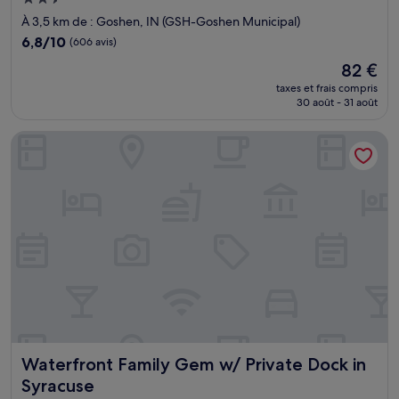
2.5 étoiles
À 3,5 km de : Goshen, IN (GSH-Goshen Municipal)
6.8
6,8/10
(606 avis)
sur
Le
82 €
10,
nouveau
(606 avis)
taxes et frais compris
prix
30 août - 31 août
est
de
Waterfront Family Gem w/ Private Dock in Syracuse
82 €
Waterfront Family Gem w/ Private Dock in Syracuse
Waterfront Family Gem w/ Private Dock in
Syracuse