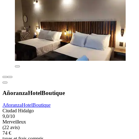
AñoranzaHotelBoutique
AñoranzaHotelBoutique
Ciudad Hidalgo
9,0/10
Merveilleux
(22 avis)
74 €
taxes et frais compris