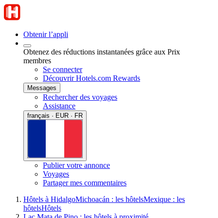
Obtenir l’appli
Obtenez des réductions instantanées grâce aux Prix
membres
Se connecter
Découvrir Hotels.com Rewards
Messages
Rechercher des voyages
Assistance
français · EUR · FR
Publier votre annonce
Voyages
Partager mes commentaires
Hôtels à Hidalgo
Michoacán : les hôtels
Mexique : les
hôtels
Hôtels
Lac Mata de Pino : les hôtels à proximité