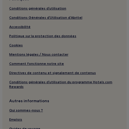
Gare de Kaiserslautern-Hohenecken : hôtels à proximité
Conditions générales d’utilisation
Château de Falkenstein : hôtels à proximité
Conditions Générales d’Utilisation d’Abritel
Arrondissement de Kaiserslautern : hôtels
Accessibilité
Arrondissement de Kusel : hôtels
Politique sur la protection des données
Cookies
Mentions légales / Nous contacter
Comment fonctionne notre site
Directives de contenu et signalement de contenus
Conditions générales d’utilisation du programme Hotels.com
Rewards
Autres informations
Qui sommes-nous ?
Emplois
Guides de voyage