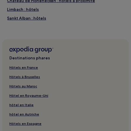
Château de Hohenecken : hôtels à proximité
Limbach : hôtels
Sankt Alban : hôtels
Oberndorf : hôtels
Gonbach : hôtels
Matzenbach : hôtels
Hefersweiler : hôtels
Destinations phares
Offenbach-Hundheim : hôtels
Hôtels en France
Mackenbach : hôtels
Hôtels à Bruxelles
Sankt Julian : hôtels
Hôtels au Maroc
Eßweiler : hôtels
Hôtel en Royaume-Uni
Lauschied : hôtels
hôtel en Italie
Ruppertsecken : hôtels
Medard : hôtels
hôtel en Autriche
Gare Eisenbach-Matzenbach : hôtels à proximité
Hôtels en Espagne