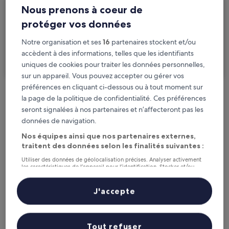
Nous prenons à coeur de
Voyageurs
2 personnes, 1 chambre
protéger vos données
Je voyage pour affaires
Notre organisation et ses
16
partenaires stockent et/ou
accèdent à des informations, telles que les identifiants
Rechercher
uniques de cookies pour traiter les données personnelles,
sur un appareil. Vous pouvez accepter ou gérer vos
préférences en cliquant ci-dessous ou à tout moment sur
la page de la politique de confidentialité. Ces préférences
Options d’annulation gratuite en cas de
seront signalées à nos partenaires et n’affecteront pas les
changement de programme
données de navigation.
Nos équipes ainsi que nos partenaires externes,
Gagnez des récompenses pour chaque
traitent des données selon les finalités suivantes :
nuit séjournée
Utiliser des données de géolocalisation précises. Analyser activement
les caractéristiques de l’appareil pour l’identification. Stocker et/ou
accéder à des informations sur un appareil. Publicités et contenu
Économisez plus grâce aux Prix membres
personnalisés, mesure de performance des publicités et du contenu,
études d’audience et développement de services.
J'accepte
Liste de nos partenaires (fournisseurs)
Consultez les prix pour ces dates
Tout refuser