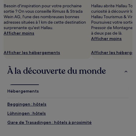
d’une
Besoin d'inspiration pour votre prochaine
Hallau abrite Hallau To
nuit
sortie ? On vous conseille Rimuss & Strada
curiosité à découvrir lor
pour
Wein AG, l'une des nombreuses bonnes
Hallau Tourismus & Vino
2 adultes.
adresses situées à 1 km de cette destination
Poursuivez votre sortie
Les
surprenante qu'est Hallau.
Pressoir de Montagne O
prix
Afficher moins
à deux pas de là.
et
Afficher moins
la
disponibilité
Afficher les hébergements
Afficher les héberg
sont
susceptibles
de
À la découverte du monde
changer.
Des
conditions
supplémentaires
peuvent
Hébergements
s’appliquer.
Beggingen : hôtels
Löhningen : hôtels
Gare de Trasadingen : hôtels à proximité