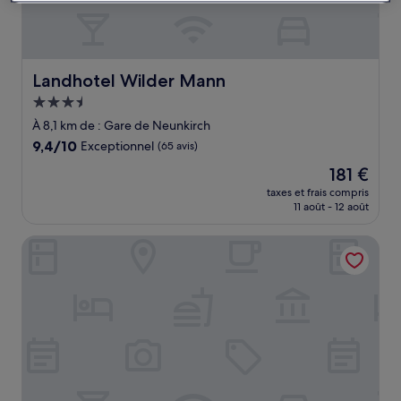
Landhotel Wilder Mann
Landhotel Wilder Mann
Hébergement
3.5 étoiles
À 8,1 km de : Gare de Neunkirch
9.4
9,4/10
Exceptionnel
(65 avis)
sur
Le
181 €
10,
nouveau
Exceptionnel,
taxes et frais compris
prix
11 août - 12 août
(65 avis)
est
de
Bahnhof ERZINGEN hotel coffee & more
181 €