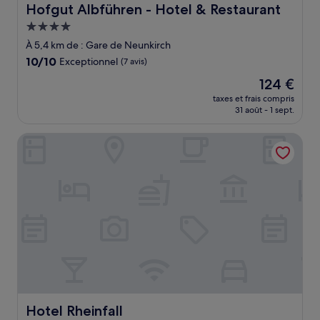
Hofgut Albführen - Hotel & Restaurant
Hofgut Albführen - Hotel & Restaurant
Hébergement
4.0 étoiles
À 5,4 km de : Gare de Neunkirch
10.0
10/10
Exceptionnel
(7 avis)
sur
Le
124 €
10,
nouveau
Exceptionnel,
taxes et frais compris
prix
31 août - 1 sept.
(7 avis)
est
de
Hotel Rheinfall
124 €
Hotel Rheinfall
Hotel Rheinfall