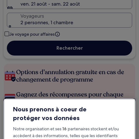
ven. 21 août - sam. 22 août
Voyageurs
2 personnes, 1 chambre
Je voyage pour affaires
Rechercher
Options d’annulation gratuite en cas de
changement de programme
Gagnez des récompenses pour chaque
nuit séjournée
Nous prenons à coeur de
protéger vos données
Économisez plus grâce aux Prix membres
Notre organisation et ses
16
partenaires stockent et/ou
accèdent à des informations, telles que les identifiants