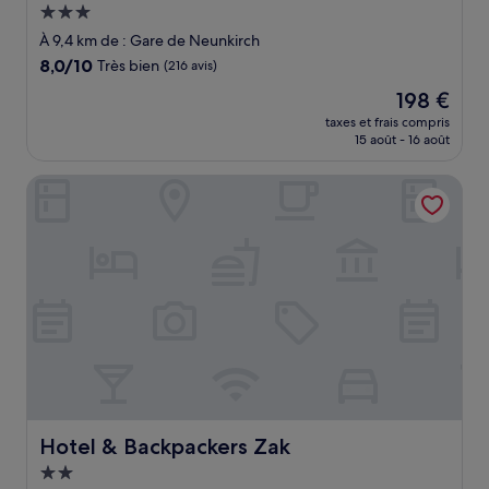
Hébergement
3.0 étoiles
À 9,4 km de : Gare de Neunkirch
8.0
8,0/10
Très bien
(216 avis)
sur
Le
198 €
10,
nouveau
Très
taxes et frais compris
prix
15 août - 16 août
bien,
est
(216 avis)
de
Hotel & Backpackers Zak
198 €
Hotel & Backpackers Zak
Hotel & Backpackers Zak
Hébergement