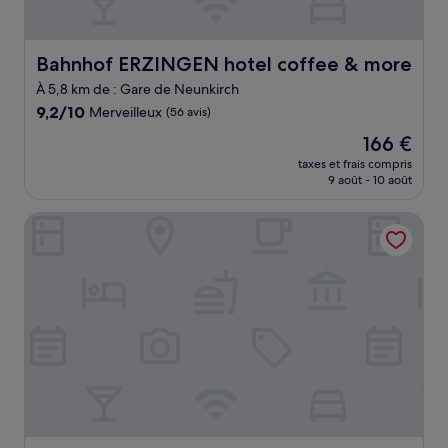
Bahnhof ERZINGEN hotel coffee & more
Bahnhof ERZINGEN hotel coffee & more
À 5,8 km de : Gare de Neunkirch
9.2
9,2/10
Merveilleux
(56 avis)
sur
Le
166 €
10,
nouveau
Merveilleux,
taxes et frais compris
prix
9 août - 10 août
(56 avis)
est
de
Hofgut Albführen - Hotel & Restaurant
166 €