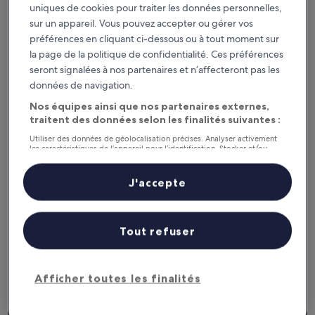
uniques de cookies pour traiter les données personnelles,
Consultez les prix pour ces dates
sur un appareil. Vous pouvez accepter ou gérer vos
préférences en cliquant ci-dessous ou à tout moment sur
Ce soir
Demain
la page de la politique de confidentialité. Ces préférences
7 août - 8 août
8 août - 9 août
seront signalées à nos partenaires et n’affecteront pas les
Ce week-end
Le week-end prochain
données de navigation.
7 août - 9 août
14 août - 16 août
Nos équipes ainsi que nos partenaires externes,
Recommandés
Prix (croissant)
Di
traitent des données selon les finalités suivantes :
Utiliser des données de géolocalisation précises. Analyser activement
Gare de Neunkirch : où loger à
les caractéristiques de l’appareil pour l’identification. Stocker et/ou
accéder à des informations sur un appareil. Publicités et contenu
proximité ?
personnalisés, mesure de performance des publicités et du contenu,
études d’audience et développement de services.
J'accepte
Liste de nos partenaires (fournisseurs)
Landhotel Wilder Mann
Tout refuser
Afficher toutes les finalités