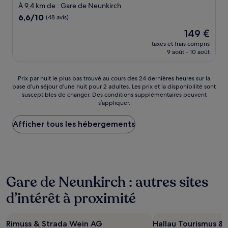
2.0 étoiles
À 9,4 km de : Gare de Neunkirch
6.6
6,6/10
(48 avis)
sur
Le
149 €
10,
nouveau
(48 avis)
taxes et frais compris
prix
9 août - 10 août
est
de
149 €
Prix
Prix par nuit le plus bas trouvé au cours des 24 dernières heures sur la
base d’un séjour d’une nuit pour 2 adultes. Les prix et la disponibilité sont
par
susceptibles de changer. Des conditions supplémentaires peuvent
nuit
s’appliquer.
le
plus
Afficher tous les hébergements
bas
trouvé
au
cours
des
24 dernières
Gare de Neunkirch : autres sites
heures
sur
d’intérêt à proximité
la
base
d’un
Rimuss & Strada Wein AG
Hallau Tourismus &
séjour