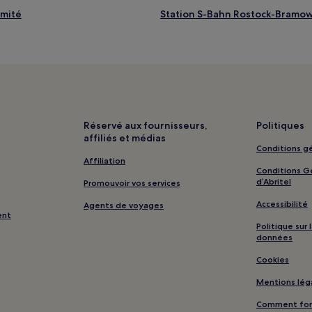
imité
Station S-Bahn Rostock-Bramow 
ximité
Station S-Bahn Rostock-Mariene
mité
Klein Nienhagen : hôtels
Groß Klein : hôtels
Graal : hôtels Hôtels avec parki
Plage IGA-Park : hôtels à proxim
Réservé aux fournisseurs,
Politiques
affiliés et médias
Rostock : hôtels Hôtels avec par
Conditions gé
Rostock : hôtels Hôtels avec pet
Affiliation
Conditions Gé
Rostock : hôtels Hôtels d’affaire
d’Abritel
Promouvoir vos services
Kühlungsborn : hôtels
Accessibilité
Agents de voyages
ent
é
Université de Rostock : hôtels à
Politique sur
données
Graal-Müritz : hôtels Hôtels av
Cookies
Promenade Seepromenade : hôte
Mentions lég
Rerik : hôtels Hôtels familiaux
Comment fonc
Hansemesse Rostock : hôtels à 