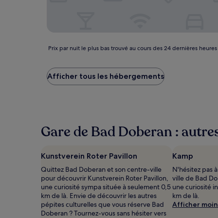
Prix
Prix par nuit le plus bas trouvé au cours des 24 dernières heures
par
nuit
le
Afficher tous les hébergements
plus
bas
trouvé
au
cours
Gare de Bad Doberan : autres 
des
24 dernières
heures
sur
Kunstverein Roter Pavillon
Kamp
la
Quittez Bad Doberan et son centre-ville
N'hésitez pas à
base
pour découvrir Kunstverein Roter Pavillon,
ville de Bad D
d’un
une curiosité sympa située à seulement 0,5
une curiosité i
séjour
km de là. Envie de découvrir les autres
km de là.
d’une
pépites culturelles que vous réserve Bad
Afficher moin
nuit
Doberan ? Tournez-vous sans hésiter vers
pour