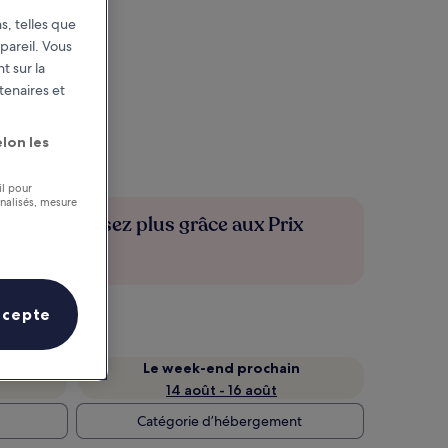
s, telles que
pareil. Vous
t sur la
tenaires et
lon les
il pour
nnalisés, mesure
Économisez plus grâce aux Prix
membres
ccepte
Le week-end prochain
14 août - 16 août
Catégorie d’hébergement