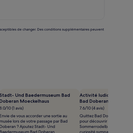
est
de
343 €
nt susceptibles de changer. Des conditions supplémentaires peuvent
Stadt- Und Baedermuseum Bad
Activité ludique Somm
Doberan Moeckelhaus
Bad Doberan
8.0/10 (1 avis)
7.6/10 (4 avis)
Envie de vous accorder une sortie au
Quittez Bad Doberan et son c
musée lors de votre passage par Bad
pour découvrir Activité ludi
Doberan ? Ajoutez Stadt- Und
Sommerrodelbahn Bad Dobe
Baedermuseum Bad Doberan
curiosité sympa située à seu