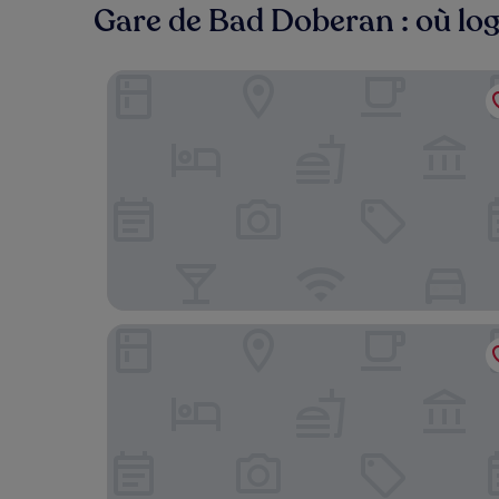
Gare de Bad Doberan : où log
JaNettes Gästehaus
Hotel Prinzenpalais Bad Doberan