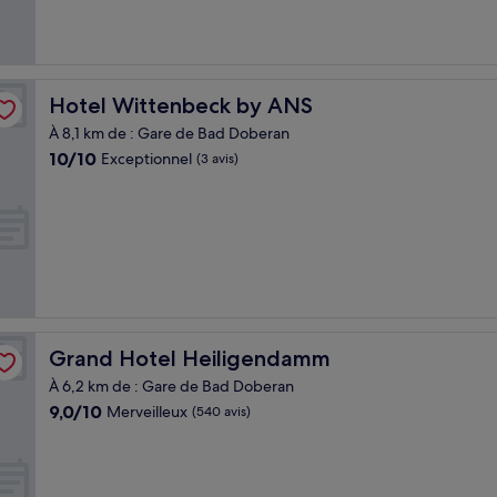
Hotel Wittenbeck by ANS
Hotel Wittenbeck by ANS
À 8,1 km de : Gare de Bad Doberan
10.0
10/10
Exceptionnel
(3 avis)
sur
10,
Exceptionnel,
(3 avis)
Grand Hotel Heiligendamm
Grand Hotel Heiligendamm
À 6,2 km de : Gare de Bad Doberan
9.0
9,0/10
Merveilleux
(540 avis)
sur
10,
Merveilleux,
(540 avis)