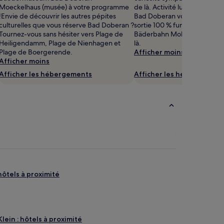
Moeckelhaus (musée) à votre programme
de là. Activité ludique Som
!Envie de découvrir les autres pépites
Bad Doberan vous a plu ? Po
culturelles que vous réserve Bad Doberan ?
sortie 100 % fun avec Chemin
Tournez-vous sans hésiter vers Plage de
Bäderbahn Molli, implanté à
Heiligendamm, Plage de Nienhagen et
là.
Plage de Boergerende.
Afficher moins
Afficher moins
Afficher les hébergements
Afficher les hébergement
hôtels à proximité
lein : hôtels à proximité