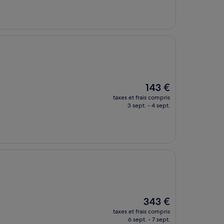
de
143 €
Le
143 €
nouveau
taxes et frais compris
prix
3 sept. - 4 sept.
est
de
143 €
Le
343 €
nouveau
taxes et frais compris
prix
6 sept. - 7 sept.