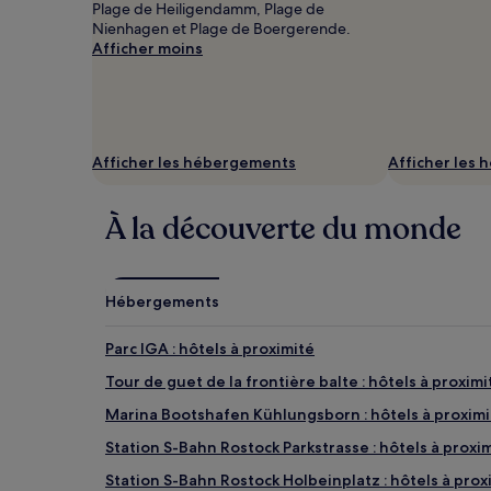
Plage de Heiligendamm, Plage de
2 adultes.
Nienhagen et Plage de Boergerende.
Les
Afficher moins
prix
et
la
disponibilité
sont
susceptibles
Afficher les hébergements
Afficher les
de
changer.
Des
À la découverte du monde
conditions
supplémentaires
peuvent
s’appliquer.
Hébergements
Parc IGA : hôtels à proximité
Tour de guet de la frontière balte : hôtels à proximi
Marina Bootshafen Kühlungsborn : hôtels à proximi
Station S-Bahn Rostock Parkstrasse : hôtels à proxi
Station S-Bahn Rostock Holbeinplatz : hôtels à prox