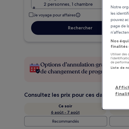
2 personnes, 1 chambre
Notre orga
les identi
Je voyage pour affaires
pouvez ac
page de la
Rechercher
n’affecter
Nos équi
finalités
Utiliser des
l’identifica
de performan
Options d’annulation gratuite en c
Liste de n
de changement de programme
Affic
finali
Consultez les prix pour ces dates
Ce soir
6 août - 7 août
Recommandés