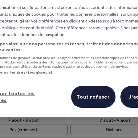
nisation et ses
16
partenaires stockent et/ou accèdent à des information
fiants uniques de cookies pour traiter les données personnelles, sur un ap
cepter ou gérer vos préférences en cliquant ci-dessous ou à tout momen
 politique de confidentialité. Ces préférences seront signalées à nos par
ont pas les données de navigation.
pes ainsi que nos partenaires externes, traitent des données se
 suivantes :
 données de géolocalisation précises. Analyser activement les caractéristiques de l’appare
tion. Stocker et/ou accéder à des informations sur un appareil. Publicités et contenu perso
ce des publicités et du contenu, études d’audience et développement de services.
as
Gagnez des récompenses pour
os partenaires (fournisseurs)
chaque nuit séjournée
her toutes les
Tout refuser
J'a
tés
Demain
Ce week-end
7 août - 8 août
7 août - 9 août
Prix (croissant)
Distance