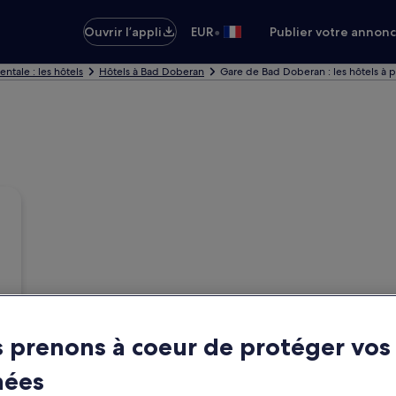
•
Ouvrir l’appli
EUR
Publier votre annon
ale : les hôtels
Hôtels à Bad Doberan
Gare de Bad Doberan : les hôtels à 
 prenons à coeur de protéger vos
nées