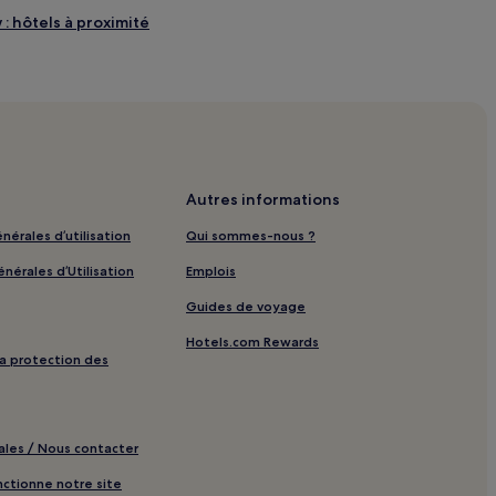
: hôtels à proximité
he : hôtels à proximité
ng
ité
Autres informations
king
nérales d’utilisation
Qui sommes-nous ?
it-déjeuner gratuit
nérales d’Utilisation
Emplois
s
Guides de voyage
Hotels.com Rewards
 proximité
 la protection des
ec parking
ls Hôtels avec parking
ales / Nous contacter
tionne notre site
proximité