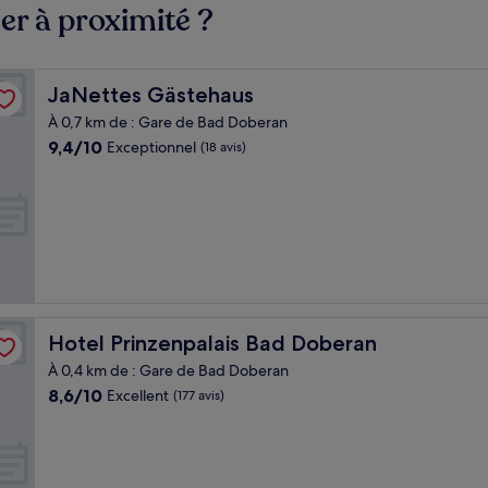
er à proximité ?
JaNettes Gästehaus
JaNettes Gästehaus
À 0,7 km de : Gare de Bad Doberan
9.4
9,4/10
Exceptionnel
(18 avis)
sur
10,
Exceptionnel,
(18 avis)
Hotel Prinzenpalais Bad Doberan
Hotel Prinzenpalais Bad Doberan
À 0,4 km de : Gare de Bad Doberan
8.6
8,6/10
Excellent
(177 avis)
sur
10,
Excellent,
(177 avis)