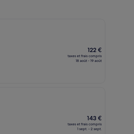
Le
122 €
nouveau
taxes et frais compris
prix
18 août - 19 août
est
de
122 €
Le
143 €
nouveau
taxes et frais compris
prix
1 sept. - 2 sept.
est