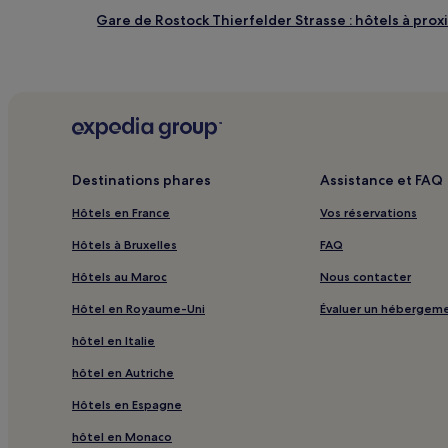
Gare de Rostock Thierfelder Strasse : hôtels à prox
Station S-Bahn Rostock Lichtenhagen : hôtels à pro
Station S-Bahn Rostock-Evershagen : hôtels à proxi
Klein Siemen : hôtels
Parc Wilhelmshöhe : hôtels à proximité
Gersdorf : hôtels
Destinations phares
Assistance et FAQ
Clinique Südstadt Rostock : hôtels à proximité
Hôtels en France
Vos réservations
Rostock : hôtels Hôtels avec centre de fitness
Hôtels à Bruxelles
FAQ
Rostock : hôtels 4 étoiles
Hôtels au Maroc
Nous contacter
Rostock : hôtels Hôtels LGBTQIA+ friendly
Hôtel en Royaume-Uni
Évaluer un hébergem
Stade de football Ostseestadion : hôtels à proximit
hôtel en Italie
Warnemünde : hôtels
hôtel en Autriche
Ruine de l'église : hôtels à proximité
Hôtels en Espagne
Wittenbeck : hôtels Hôtels avec parking
hôtel en Monaco
Boergerende-Rethwisch : Appartement à louer