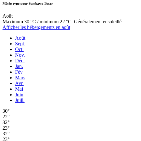
Météo type pour Sumbawa Besar
Août
Maximum 30 °C / minimum 22 °C. Généralement ensoleillé.
Afficher les hébergements en août
Août
Sept.
Oct.
Nov.
Déc.
Jan.
Fév.
Mars
Avr.
Mai
Juin
Juill.
30°
22°
32°
23°
32°
23°