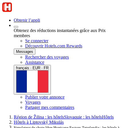
Obtenir l’appli
Obtenez des réductions instantanées grâce aux Prix
membres
Se connecter
Découvrir Hotels.com Rewards
Messages
Rechercher des voyages
Assistance
français · EUR · FR
Publier votre annonce
Voyages
Partager mes commentaires
Région de Žilina : les hôtels
Slovaquie : les hôtels
Hôtels
Hôtels à Liptovský Mikulás
Simulateur de chute libre Hurricane Factory Tatralandia : les hôtels à