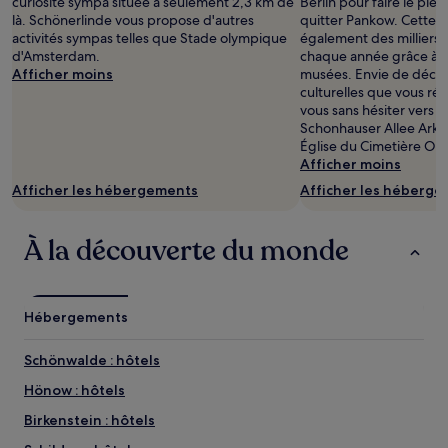
curiosité sympa située à seulement 2,3 km de
Berlin pour faire le plei
2 adultes.
là. Schönerlinde vous propose d'autres
quitter Pankow. Cette r
Les
activités sympas telles que Stade olympique
également des milliers 
prix
d'Amsterdam.
chaque année grâce à s
et
Afficher moins
musées. Envie de découv
la
culturelles que vous rés
disponibilité
vous sans hésiter vers 
sont
Schonhauser Allee Arka
susceptibles
Église du Cimetière Or
de
Afficher moins
changer.
Afficher les hébergements
Afficher les héberg
Des
conditions
supplémentaires
À la découverte du monde
peuvent
s’appliquer.
Hébergements
Schönwalde : hôtels
Hönow : hôtels
Birkenstein : hôtels