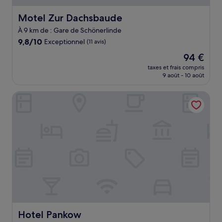
Motel Zur Dachsbaude
Motel Zur Dachsbaude
À 9 km de : Gare de Schönerlinde
9.8
9,8/10
Exceptionnel
(11 avis)
sur
Le
94 €
10,
nouveau
Exceptionnel,
taxes et frais compris
prix
9 août - 10 août
(11 avis)
est
de
Hotel Pankow
94 €
Hotel Pankow
Hotel Pankow