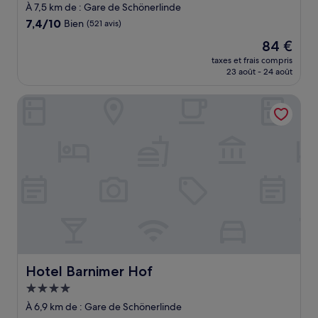
À 7,5 km de : Gare de Schönerlinde
7.4
7,4/10
Bien
(521 avis)
sur
Le
84 €
10,
nouveau
Bien,
taxes et frais compris
prix
23 août - 24 août
(521 avis)
est
de
Hotel Barnimer Hof
84 €
Hotel Barnimer Hof
Hotel Barnimer Hof
Hébergement
4.0 étoiles
À 6,9 km de : Gare de Schönerlinde