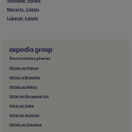
Schildow : hôtels
Marwitz : hôtels
Lobetal : hôtels
Mehrow : hôtels
Birkholzaue : hôtels
Niederneuendorf : hôtels
Schönerlinde : hôtels
Destinations phares
Melchow : hôtels
Hôtels en France
Gare de Sachsenhausen : hôtels à proximité
Hôtels à Bruxelles
Gare de Blumberg-Rehhahn : hôtels à proximité
Hôtels au Maroc
Station S-Bahn Birkenstein : hôtels à proximité
Hôtel en Royaume-Uni
Gare de Blumberg : hôtels à proximité
hôtel en Italie
Zerpenschleuse : hôtels Hôtels avec parking
Multicenter Vogelsdorf : Auberges de jeunesse
hôtel en Autriche
Multicenter Vogelsdorf : Appart’hôtels
Hôtels en Espagne