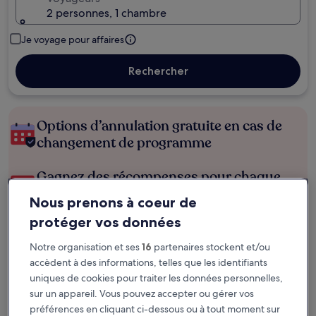
2 personnes, 1 chambre
Je voyage pour affaires
Rechercher
Options d’annulation gratuite en cas de
changement de programme
Gagnez des récompenses pour chaque
nuit séjournée
Nous prenons à coeur de
protéger vos données
Économisez plus grâce aux Prix membres
Notre organisation et ses
16
partenaires stockent et/ou
accèdent à des informations, telles que les identifiants
uniques de cookies pour traiter les données personnelles,
Consultez les prix pour ces dates
sur un appareil. Vous pouvez accepter ou gérer vos
préférences en cliquant ci-dessous ou à tout moment sur