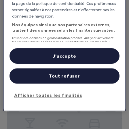
Ce soir
Demain
la page de la politique de confidentialité. Ces préférences
7 août - 8 août
8 août - 9 août
seront signalées à nos partenaires et n’affecteront pas les
Ce week-end
Le week-end prochain
données de navigation.
7 août - 9 août
14 août - 16 août
Nos équipes ainsi que nos partenaires externes,
traitent des données selon les finalités suivantes :
Recommandés
Prix (croissant)
Di
Utiliser des données de géolocalisation précises. Analyser activement
les caractéristiques de l’appareil pour l’identification. Stocker et/ou
Gare de Schönerlinde : où loger à
accéder à des informations sur un appareil. Publicités et contenu
personnalisés, mesure de performance des publicités et du contenu,
proximité ?
études d’audience et développement de services.
J'accepte
Liste de nos partenaires (fournisseurs)
Motel Zur Dachsbaude
Tout refuser
Afficher toutes les finalités