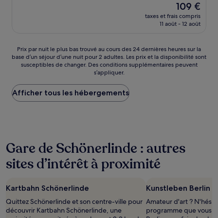
Le
109 €
10,
nouveau
Très
taxes et frais compris
prix
11 août - 12 août
bien,
est
(137 avis)
de
109 €
Prix
Prix par nuit le plus bas trouvé au cours des 24 dernières heures sur la
base d’un séjour d’une nuit pour 2 adultes. Les prix et la disponibilité sont
par
susceptibles de changer. Des conditions supplémentaires peuvent
nuit
s’appliquer.
le
plus
Afficher tous les hébergements
bas
trouvé
au
cours
des
24 dernières
Gare de Schönerlinde : autres
heures
sur
sites d’intérêt à proximité
la
base
d’un
Kartbahn Schönerlinde
Kunstleben Berlin
séjour
d’une
Quittez Schönerlinde et son centre-ville pour
Amateur d'art ? N'hésite
nuit
découvrir Kartbahn Schönerlinde, une
programme que vous ré
pour