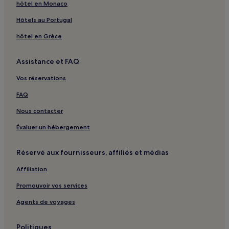
Multicenter Vogelsdorf : Hôtels avec spa à proximité
hôtel en Monaco
Bötzow : hôtels
Hôtels au Portugal
Plage du Lac Wandlitz : hôtels à proximité
hôtel en Grèce
Grüntal : hôtels
Assistance et FAQ
Neuholland : hôtels
Brandenburgklinik Berlin-Brandenburg : hôtels à
Vos réservations
proximité
FAQ
Hoppegarten : hôtels
Nous contacter
Bergfelde : hôtels
Évaluer un hébergement
Hipoodrome de Hoppegarten : hôtels à proximité
Gare de Bergfeld : hôtels à proximité
Réservé aux fournisseurs, affiliés et médias
Station S-Bahn Zepernick : hôtels à proximité
Affiliation
Leegebruch : hôtels
Promouvoir vos services
Dahlwitz-Hoppegarten : hôtels
Agents de voyages
Schönefeld : hôtels Hôtels avec parking
Schönefeld : hôtels Hôtels d’affaires
Politiques