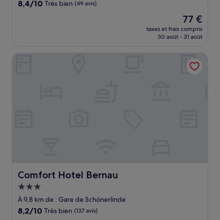
8.4
8,4/10
Très bien
(49 avis)
sur
Le
77 €
10,
nouveau
Très
taxes et frais compris
prix
30 août - 31 août
bien,
est
(49 avis)
de
Comfort Hotel Bernau
77 €
Comfort Hotel Bernau
Comfort Hotel Bernau
Hébergement
3.0 étoiles
À 9,8 km de : Gare de Schönerlinde
8.2
8,2/10
Très bien
(137 avis)
sur