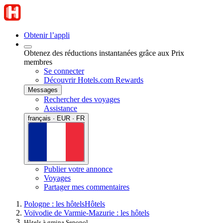
Obtenir l’appli
Obtenez des réductions instantanées grâce aux Prix
membres
Se connecter
Découvrir Hotels.com Rewards
Messages
Rechercher des voyages
Assistance
français · EUR · FR
Publier votre annonce
Voyages
Partager mes commentaires
Pologne : les hôtels
Hôtels
Voïvodie de Varmie-Mazurie : les hôtels
Hôtels à gmina Sępopol