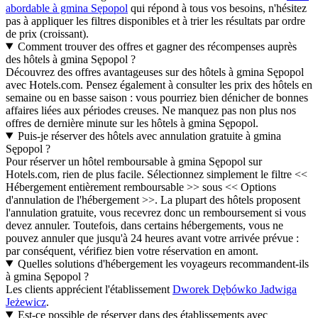
abordable à gmina Sępopol
qui répond à tous vos besoins, n'hésitez
pas à appliquer les filtres disponibles et à trier les résultats par ordre
de prix (croissant).
Comment trouver des offres et gagner des récompenses auprès
des hôtels à gmina Sępopol ?
Découvrez des offres avantageuses sur des hôtels à gmina Sępopol
avec Hotels.com. Pensez également à consulter les prix des hôtels en
semaine ou en basse saison : vous pourriez bien dénicher de bonnes
affaires liées aux périodes creuses. Ne manquez pas non plus nos
offres de dernière minute sur les hôtels à gmina Sępopol.
Puis-je réserver des hôtels avec annulation gratuite à gmina
Sępopol ?
Pour réserver un hôtel remboursable à gmina Sępopol sur
Hotels.com, rien de plus facile. Sélectionnez simplement le filtre <<
Hébergement entièrement remboursable >> sous << Options
d'annulation de l'hébergement >>. La plupart des hôtels proposent
l'annulation gratuite, vous recevrez donc un remboursement si vous
devez annuler. Toutefois, dans certains hébergements, vous ne
pouvez annuler que jusqu'à 24 heures avant votre arrivée prévue :
par conséquent, vérifiez bien votre réservation en amont.
Quelles solutions d'hébergement les voyageurs recommandent-ils
à gmina Sępopol ?
Les clients apprécient l'établissement
Dworek Dębówko Jadwiga
Jeżewicz
.
Est-ce possible de réserver dans des établissements avec