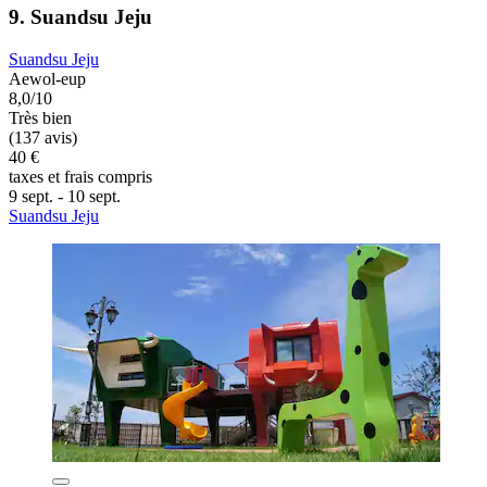
9. Suandsu Jeju
Suandsu Jeju
Aewol-eup
8,0/10
Très bien
(137 avis)
40 €
taxes et frais compris
9 sept. - 10 sept.
Suandsu Jeju