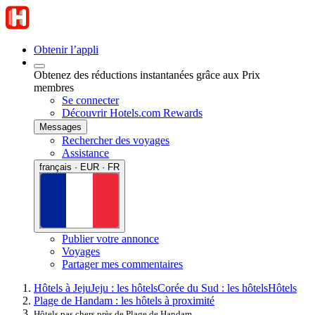
Obtenir l’appli
Obtenez des réductions instantanées grâce aux Prix
membres
Se connecter
Découvrir Hotels.com Rewards
Messages
Rechercher des voyages
Assistance
français · EUR · FR
Publier votre annonce
Voyages
Partager mes commentaires
Hôtels à Jeju
Jeju : les hôtels
Corée du Sud : les hôtels
Hôtels
Plage de Handam : les hôtels à proximité
Hôtels pas chers près de Plage de Handam