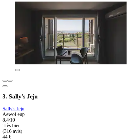
3. Sally's Jeju
Sally's Jeju
Aewol-eup
8,4/10
Très bien
(316 avis)
44 €