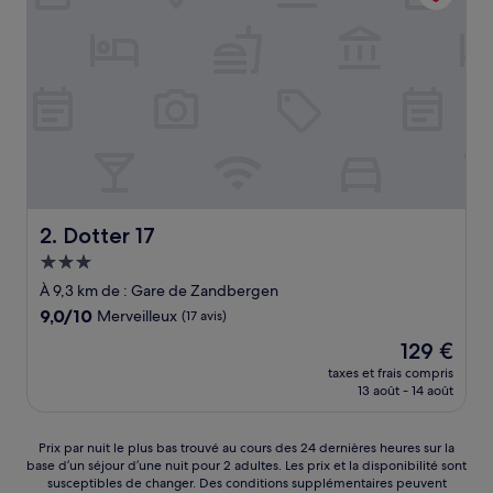
Dotter 17
2. Dotter 17
Hébergement
3.0 étoiles
À 9,3 km de : Gare de Zandbergen
9.0
9,0/10
Merveilleux
(17 avis)
sur
Le
129 €
10,
nouveau
Merveilleux,
taxes et frais compris
prix
13 août - 14 août
(17 avis)
est
de
129 €
Prix
Prix par nuit le plus bas trouvé au cours des 24 dernières heures sur la
base d’un séjour d’une nuit pour 2 adultes. Les prix et la disponibilité sont
par
susceptibles de changer. Des conditions supplémentaires peuvent
nuit