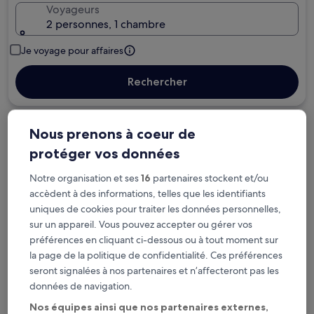
Voyageurs
2 personnes, 1 chambre
Je voyage pour affaires
Rechercher
Nous prenons à coeur de
Options d’annulation gratuite en cas de
changement de programme
protéger vos données
Notre organisation et ses
16
partenaires stockent et/ou
Gagnez des récompenses pour chaque
accèdent à des informations, telles que les identifiants
nuit séjournée
uniques de cookies pour traiter les données personnelles,
sur un appareil. Vous pouvez accepter ou gérer vos
Économisez plus grâce aux Prix membres
préférences en cliquant ci-dessous ou à tout moment sur
la page de la politique de confidentialité. Ces préférences
seront signalées à nos partenaires et n’affecteront pas les
données de navigation.
Consultez les prix pour ces dates
Nos équipes ainsi que nos partenaires externes,