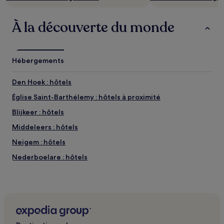
de
changer.
À la découverte du monde
Des
conditions
supplémentaires
peuvent
Hébergements
s’appliquer.
Den Hoek : hôtels
Église Saint-Barthélemy : hôtels à proximité
Blijkeer : hôtels
Middeleers : hôtels
Neigem : hôtels
Nederboelare : hôtels
Geraardsbergen : hôtels Hôtels avec parking