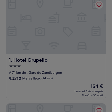
Hotel Grupello
Hotel Grupello
1. Hotel Grupello
Hébergement
3.0 étoiles
À 7,1 km de : Gare de Zandbergen
9.2
9,2/10
Merveilleux
(24 avis)
sur
Le
154 €
10,
nouveau
Merveilleux,
taxes et frais compris
prix
9 août - 10 août
(24 avis)
est
de
Dotter 17
154 €