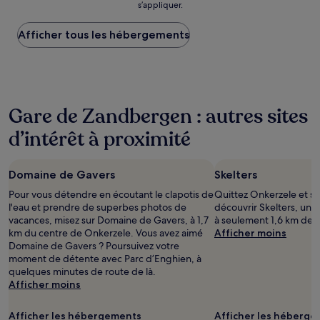
s’appliquer.
le
plus
Afficher tous les hébergements
bas
trouvé
au
cours
des
24 dernières
Gare de Zandbergen : autres sites
heures
sur
d’intérêt à proximité
la
base
d’un
Domaine de Gavers
Skelters
séjour
d’une
Pour vous détendre en écoutant le clapotis de
Quittez Onkerzele et so
nuit
l'eau et prendre de superbes photos de
découvrir Skelters, une
pour
vacances, misez sur Domaine de Gavers, à 1,7
à seulement 1,6 km de l
2 adultes.
km du centre de Onkerzele. Vous avez aimé
Afficher moins
Les
Domaine de Gavers ? Poursuivez votre
prix
moment de détente avec Parc d’Enghien, à
et
quelques minutes de route de là.
la
Afficher moins
disponibilité
sont
Afficher les hébergements
Afficher les héberg
susceptibles