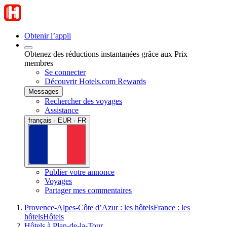
Obtenir l’appli
Obtenez des réductions instantanées grâce aux Prix
membres
Se connecter
Découvrir Hotels.com Rewards
Messages
Rechercher des voyages
Assistance
français · EUR · FR
Publier votre annonce
Voyages
Partager mes commentaires
Provence-Alpes-Côte d’Azur : les hôtels
France : les
hôtels
Hôtels
Hôtels à Plan-de-la-Tour