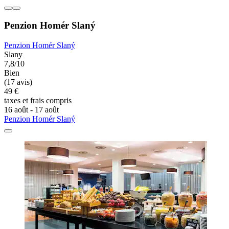
Penzion Homér Slaný
Penzion Homér Slaný
Slany
7,8/10
Bien
(17 avis)
49 €
taxes et frais compris
16 août - 17 août
Penzion Homér Slaný