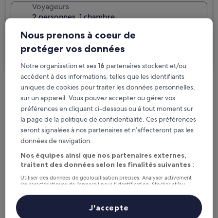
Voyageurs
2 personnes, 1 chambre
Nous prenons à coeur de
Je voyage pour affaires
protéger vos données
Rechercher
Notre organisation et ses
16
partenaires stockent et/ou
accèdent à des informations, telles que les identifiants
uniques de cookies pour traiter les données personnelles,
Options d’annulation gratuite en cas de
sur un appareil. Vous pouvez accepter ou gérer vos
changement de programme
préférences en cliquant ci-dessous ou à tout moment sur
la page de la politique de confidentialité. Ces préférences
Gagnez des récompenses pour chaque
seront signalées à nos partenaires et n’affecteront pas les
nuit séjournée
données de navigation.
Nos équipes ainsi que nos partenaires externes,
traitent des données selon les finalités suivantes :
Économisez plus grâce aux Prix membres
Utiliser des données de géolocalisation précises. Analyser activement
les caractéristiques de l’appareil pour l’identification. Stocker et/ou
accéder à des informations sur un appareil. Publicités et contenu
personnalisés, mesure de performance des publicités et du contenu,
études d’audience et développement de services.
Consultez les prix pour ces dates
J'accepte
Liste de nos partenaires (fournisseurs)