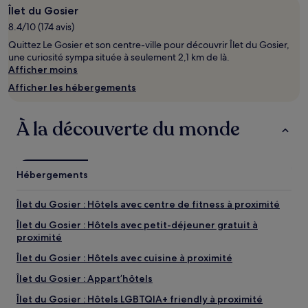
d’un
Îlet du Gosier
séjour
8.4/10 (174 avis)
d’une
Quittez Le Gosier et son centre-ville pour découvrir Îlet du Gosier,
nuit
une curiosité sympa située à seulement 2,1 km de là.
pour
Afficher moins
2 adultes.
Les
Afficher les hébergements
prix
et
la
À la découverte du monde
disponibilité
sont
susceptibles
de
Hébergements
changer.
Des
Îlet du Gosier : Hôtels avec centre de fitness à proximité
conditions
supplémentaires
Îlet du Gosier : Hôtels avec petit-déjeuner gratuit à
peuvent
proximité
s’appliquer.
Îlet du Gosier : Hôtels avec cuisine à proximité
Îlet du Gosier : Appart’hôtels
Îlet du Gosier : Hôtels LGBTQIA+ friendly à proximité