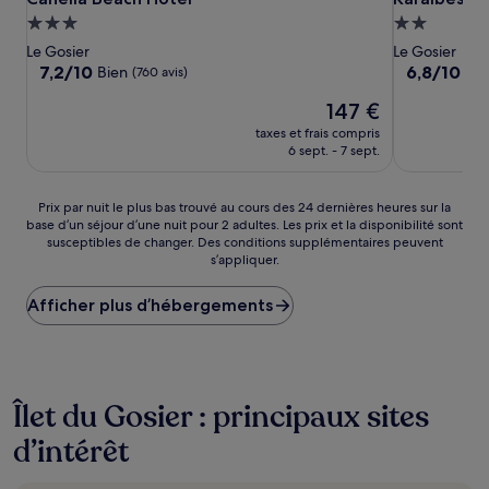
Hébergement
Hébergeme
3.0 étoiles
2.0 étoiles
Le Gosier
Le Gosier
7.2
6.8
7,2/10
6,8/10
Bien
(760 avis)
(744
sur
sur
Le
147 €
10,
10,
nouveau
Bien,
(744 avis)
taxes et frais compris
prix
(760 avis)
6 sept. - 7 sept.
est
de
147 €
Prix
Prix par nuit le plus bas trouvé au cours des 24 dernières heures sur la
base d’un séjour d’une nuit pour 2 adultes. Les prix et la disponibilité sont
par
susceptibles de changer. Des conditions supplémentaires peuvent
nuit
s’appliquer.
le
plus
Afficher plus d’hébergements
bas
trouvé
au
cours
des
24 dernières
Îlet du Gosier : principaux sites
heures
d’intérêt
sur
la
base