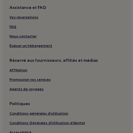
Pointe de la verdure : Hôtels avec casino à proximité
Assistance et FAQ
Pointe de la verdure : hôtels à proximité
Vos réservations
Le Gosier : hôtels Hôtels avec parking
FAQ
Le Gosier : hôtels Hôtels avec petit-déjeuner gratuit
Nous contacter
Le Gosier : hôtels
Évaluer un hébergement
Grande-Terre : hôtels Hôtels avec parking
Grande-Terre : hôtels
Réservé aux fournisseurs, affiliés et médias
Cap Excellence : hôtels
Affiliation
Promouvoir vos services
Agents de voyages
Politiques
Conditions générales d’utilisation
Conditions Générales d’Utilisation d’Abritel
Accessibilité