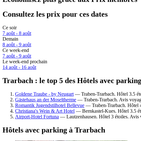
Consultez les prix pour ces dates
Ce soir
7 août - 8 août
Demain
8 août - 9 août
Ce week-end
7 août - 9 août
Le week-end prochain
14 août - 16 août
Trarbach : le top 5 des Hôtels avec parkin
Goldene Traube - by Neugart
— Traben-Trarbach. Hôtel 3.5 éto
Gästehaus an der Moseltherme
— Traben-Trarbach. Avis voyage
Romantik Jugendstilhotel Bellevue
— Traben-Trarbach. Hôtel 4.
Christiana's Wein & Art Hotel
— Bernkastel-Kues. Hôtel 3.5 éto
Airport-Hotel Fortuna
— Lautzenhausen. Hôtel 3 étoiles. Avis 
Hôtels avec parking à Trarbach