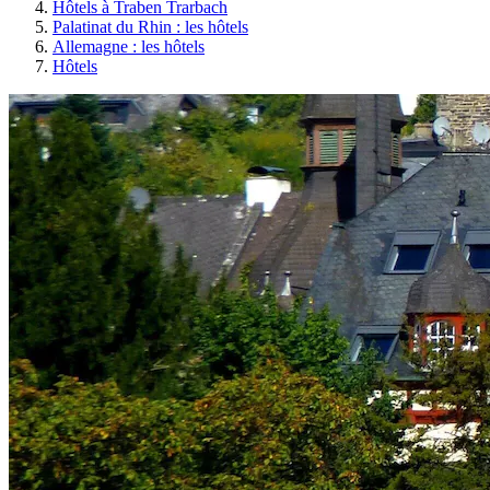
Hôtels à Traben Trarbach
Palatinat du Rhin : les hôtels
Allemagne : les hôtels
Hôtels