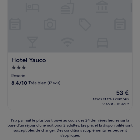
Hotel Yauco
Hotel Yauco
Hébergement
3.0 étoiles
Rosario
8.4
8,4/10
Très bien
(17 avis)
sur
Le
53 €
10,
nouveau
Très
taxes et frais compris
prix
9 août - 10 août
bien,
est
(17 avis)
de
53 €
Prix
Prix par nuit le plus bas trouvé au cours des 24 dernières heures sur la
base d’un séjour d’une nuit pour 2 adultes. Les prix et la disponibilité sont
par
susceptibles de changer. Des conditions supplémentaires peuvent
nuit
s’appliquer.
le