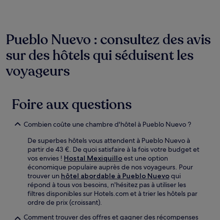
changer.
Des
conditions
supplémentaires
Pueblo Nuevo : consultez des avis
peuvent
s’appliquer.
sur des hôtels qui séduisent les
voyageurs
Foire aux questions
Combien coûte une chambre d'hôtel à Pueblo Nuevo ?
De superbes hôtels vous attendent à Pueblo Nuevo à
partir de 43 €. De quoi satisfaire à la fois votre budget et
vos envies !
Hostal Mexiquillo
est une option
économique populaire auprès de nos voyageurs. Pour
trouver un
hôtel abordable à Pueblo Nuevo
qui
répond à tous vos besoins, n'hésitez pas à utiliser les
filtres disponibles sur Hotels.com et à trier les hôtels par
ordre de prix (croissant).
Comment trouver des offres et gagner des récompenses