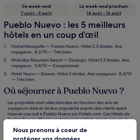
Ce week-end
Le week-end prochain
7 août - 9 août
14 août - 16 août
Pueblo Nuevo : les 5 meilleurs
hôtels en un coup d’œil
Hostal Mexiquillo
— Pueblo Nuevo. Hôtel 2.5 étoiles. Avis
voyageurs : 8,2/10 — Très bien.
Molinillos Mountain Resort
— Durango. Hôtel 3.5 étoiles. Avis
voyageurs : 9,4/10 — Exceptionnel.
Hotel Yauco
— Rosario. Hôtel 3 étoiles. Avis voyageurs : 8,4/10
— Très bien.
Où séjourner à Pueblo Nuevo ?
Les propriétés sont sélectionnées en fonction des avis de
voyageurs réels et de leur popularité auprès des clients ayant
réservé une nuit à Pueblo Nuevo sur Hotels.com. Ces hôtels de
Pueblo Nuevo offrent constamment confort, emplacement et
expérience voyageur. Dernière mise à jour le
6 août 2026
.
Nous prenons à coeur de
Masquer
protéger vos données