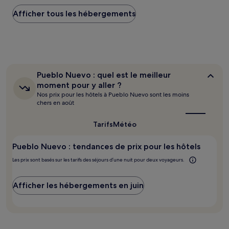
plus
Afficher tous les hébergements
bas
trouvé
au
cours
des
24 dernières
heures
Pueblo
Pueblo Nuevo : quel est le meilleur
sur
Nuevo :
moment pour y aller ?
la
quel
Nos prix pour les hôtels à Pueblo Nuevo sont les moins
base
est
chers en août
d’un
le
séjour
meilleur
moment
d’une
Tarifs
Météo
pour
nuit
y
pour
Pueblo Nuevo : tendances de prix pour les hôtels
aller ?
2 adultes.
Les
Les prix sont basés sur les tarifs des séjours d’une nuit pour deux voyageurs.
prix
et
Afficher les hébergements en juin
la
disponibilité
sont
susceptibles
de