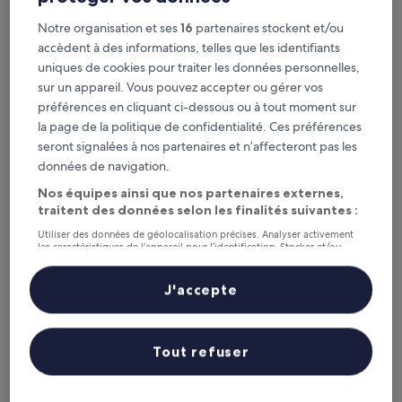
Hostal Mexiquillo
Notre organisation et ses
16
partenaires stockent et/ou
accèdent à des informations, telles que les identifiants
uniques de cookies pour traiter les données personnelles,
sur un appareil. Vous pouvez accepter ou gérer vos
préférences en cliquant ci-dessous ou à tout moment sur
la page de la politique de confidentialité. Ces préférences
seront signalées à nos partenaires et n’affecteront pas les
données de navigation.
Nos équipes ainsi que nos partenaires externes,
traitent des données selon les finalités suivantes :
Hostal Mexiquillo
Hostal Mexiquillo
Utiliser des données de géolocalisation précises. Analyser activement
Hébergement
les caractéristiques de l’appareil pour l’identification. Stocker et/ou
2.5 étoiles
accéder à des informations sur un appareil. Publicités et contenu
Pueblo Nuevo
personnalisés, mesure de performance des publicités et du contenu,
8.2
8,2/10
Très bien
(15 avis)
études d’audience et développement de services.
J'accepte
sur
Liste de nos partenaires (fournisseurs)
Le
43 €
10,
nouveau
Très
taxes et frais compris
prix
7 août - 8 août
bien,
Tout refuser
est
(15 avis)
de
Molinillos Mountain Resort
43 €