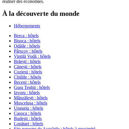
réaliser des économies.
À la découverte du monde
Hébergements
Berca : hôtels
Bisoca : hôtels
Odăile : hôtels
Pârscov : hôtels
Vintilă Vodă : hôtels
Brăești : hôtels
Cănești : hôtels
Cozieni : hôtels
Chiliile : hôtels
Beceni : hôtels
Gura Teghii : hôtels
Izvoru : hôtels
Mânzălești : hôtels
Muşceluşa : hôtels
Unguriu : hôtels
Caşoca : hôtels
Budeşti : hôtels
Lopătari : hôtels
Site rupestre de Așezările : hôtels à proximité