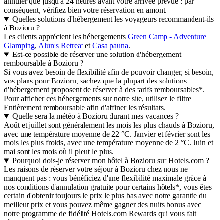
annuler que jusqu'à 24 heures avant votre arrivée prévue : par
conséquent, vérifiez bien votre réservation en amont.
Quelles solutions d'hébergement les voyageurs recommandent-ils
à Bozioru ?
Les clients apprécient les hébergements
Green Camp - Adventure
Glamping
,
Alunis Retreat
et
Casa pauna
.
Est-ce possible de réserver une solution d'hébergement
remboursable à Bozioru ?
Si vous avez besoin de flexibilité afin de pouvoir changer, si besoin,
vos plans pour Bozioru, sachez que la plupart des solutions
d'hébergement proposent de réserver à des tarifs remboursables*.
Pour afficher ces hébergements sur notre site, utilisez le filtre
Entièrement remboursable afin d'affiner les résultats.
Quelle sera la météo à Bozioru durant mes vacances ?
Août et juillet sont généralement les mois les plus chauds à Bozioru,
avec une température moyenne de 22 °C. Janvier et février sont les
mois les plus froids, avec une température moyenne de 2 °C. Juin et
mai sont les mois où il pleut le plus.
Pourquoi dois-je réserver mon hôtel à Bozioru sur Hotels.com ?
Les raisons de réserver votre séjour à Bozioru chez nous ne
manquent pas : vous bénéficiez d'une flexibilité maximale grâce à
nos conditions d'annulation gratuite pour certains hôtels*, vous êtes
certain d'obtenir toujours le prix le plus bas avec notre garantie du
meilleur prix et vous pouvez même gagner des nuits bonus avec
notre programme de fidélité Hotels.com Rewards qui vous fait