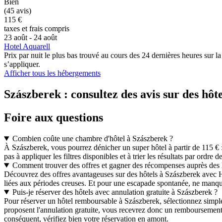
Bien
(45 avis)
115 €
taxes et frais compris
23 août - 24 août
Hotel Aquarell
Prix par nuit le plus bas trouvé au cours des 24 dernières heures sur l
s’appliquer.
Afficher tous les hébergements
Szászberek : consultez des avis sur des hôt
Foire aux questions
Combien coûte une chambre d'hôtel à Szászberek ?
À Szászberek, vous pourrez dénicher un super hôtel à partir de 115 € : 
pas à appliquer les filtres disponibles et à trier les résultats par ordre d
Comment trouver des offres et gagner des récompenses auprès des 
Découvrez des offres avantageuses sur des hôtels à Szászberek avec Ho
liées aux périodes creuses. Et pour une escapade spontanée, ne manque
Puis-je réserver des hôtels avec annulation gratuite à Szászberek ?
Pour réserver un hôtel remboursable à Szászberek, sélectionnez simp
proposent l'annulation gratuite, vous recevrez donc un remboursement 
conséquent, vérifiez bien votre réservation en amont.