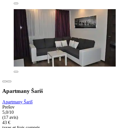
Apartmany Šariš
Apartmany Šariš
Prešov
5,0/10
(17 avis)
43 €
taxes et frais compris