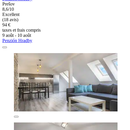
Prešov
8,6/10
Excellent
(18 avis)
94 €
taxes et frais compris
9 août - 10 août
Penzión Hradby