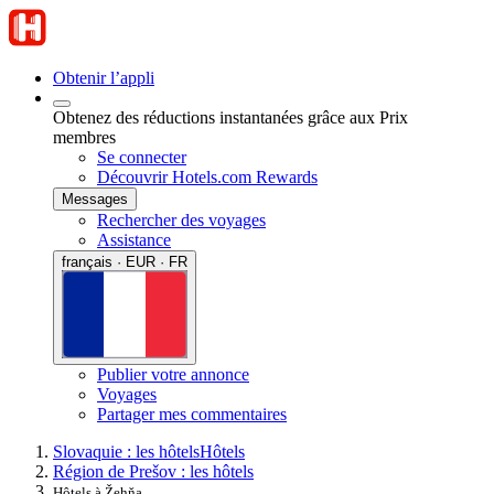
Obtenir l’appli
Obtenez des réductions instantanées grâce aux Prix
membres
Se connecter
Découvrir Hotels.com Rewards
Messages
Rechercher des voyages
Assistance
français · EUR · FR
Publier votre annonce
Voyages
Partager mes commentaires
Slovaquie : les hôtels
Hôtels
Région de Prešov : les hôtels
Hôtels à Žehňa