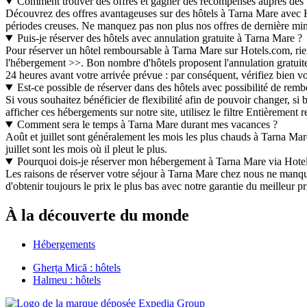
Comment trouver des offres et gagner des récompenses auprès des 
Découvrez des offres avantageuses sur des hôtels à Tarna Mare avec H
périodes creuses. Ne manquez pas non plus nos offres de dernière min
Puis-je réserver des hôtels avec annulation gratuite à Tarna Mare ?
Pour réserver un hôtel remboursable à Tarna Mare sur Hotels.com, rie
l'hébergement >>. Bon nombre d'hôtels proposent l'annulation gratuit
24 heures avant votre arrivée prévue : par conséquent, vérifiez bien v
Est-ce possible de réserver dans des hôtels avec possibilité de re
Si vous souhaitez bénéficier de flexibilité afin de pouvoir changer, s
afficher ces hébergements sur notre site, utilisez le filtre Entièrement
Comment sera le temps à Tarna Mare durant mes vacances ?
Août et juillet sont généralement les mois les plus chauds à Tarna Ma
juillet sont les mois où il pleut le plus.
Pourquoi dois-je réserver mon hébergement à Tarna Mare via Hote
Les raisons de réserver votre séjour à Tarna Mare chez nous ne manquen
d'obtenir toujours le prix le plus bas avec notre garantie du meilleu
À la découverte du monde
Hébergements
Gherța Mică : hôtels
Halmeu : hôtels