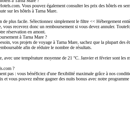
hôtels à Tarna Mare ?
otels.com. Vous pouvez également consulter les prix des hôtels en sema
ute sur les hôtels à Tarna Mare.
n de plus facile. Sélectionnez simplement le filtre << Hébergement en
e, vous recevrez donc un remboursement si vous devez annuler. Toutefo
otre réservation en amont.
mboursement à Tarna Mare ?
i besoin, vos projets de voyage à Tarna Mare, sachez que la plupart des 
 remboursable afin de réduire le nombre de résultats.
re, avec une température moyenne de 21 °C. Janvier et février sont les 
ls.com ?
t pas : vous bénéficiez d'une flexibilité maximale grâce à nos condition
r prix et vous pouvez même gagner des nuits bonus avec notre programme 