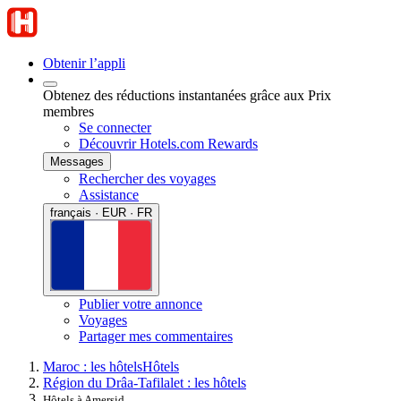
Obtenir l’appli
Obtenez des réductions instantanées grâce aux Prix
membres
Se connecter
Découvrir Hotels.com Rewards
Messages
Rechercher des voyages
Assistance
français · EUR · FR
Publier votre annonce
Voyages
Partager mes commentaires
Maroc : les hôtels
Hôtels
Région du Drâa-Tafilalet : les hôtels
Hôtels à Amersid