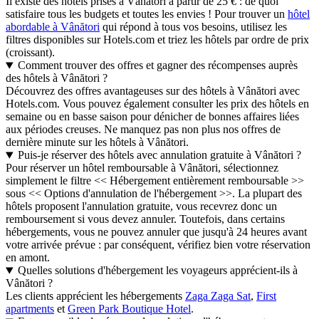
Il existe des hôtels prisés à Vânători à partir de 25 € : de quoi
satisfaire tous les budgets et toutes les envies ! Pour trouver un
hôtel
abordable à Vânători
qui répond à tous vos besoins, utilisez les
filtres disponibles sur Hotels.com et triez les hôtels par ordre de prix
(croissant).
Comment trouver des offres et gagner des récompenses auprès
des hôtels à Vânători ?
Découvrez des offres avantageuses sur des hôtels à Vânători avec
Hotels.com. Vous pouvez également consulter les prix des hôtels en
semaine ou en basse saison pour dénicher de bonnes affaires liées
aux périodes creuses. Ne manquez pas non plus nos offres de
dernière minute sur les hôtels à Vânători.
Puis-je réserver des hôtels avec annulation gratuite à Vânători ?
Pour réserver un hôtel remboursable à Vânători, sélectionnez
simplement le filtre << Hébergement entièrement remboursable >>
sous << Options d'annulation de l'hébergement >>. La plupart des
hôtels proposent l'annulation gratuite, vous recevrez donc un
remboursement si vous devez annuler. Toutefois, dans certains
hébergements, vous ne pouvez annuler que jusqu'à 24 heures avant
votre arrivée prévue : par conséquent, vérifiez bien votre réservation
en amont.
Quelles solutions d'hébergement les voyageurs apprécient-ils à
Vânători ?
Les clients apprécient les hébergements
Zaga Zaga Sat
,
First
apartments
et
Green Park Boutique Hotel
.