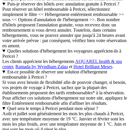
Puis-je réserver des hôtels avec annulation gratuite à Pericei ?
Pour réserver un hôtel remboursable à Pericei, sélectionnez
simplement le filtre << Hébergement entièrement remboursable >>
sous << Options d'annulation de l'hébergement >>. Bon nombre
d'hôtels proposent l'annulation gratuite, vous recevrez donc un
remboursement si vous devez annuler. Toutefois, dans certains
hébergements, vous ne pouvez annuler que jusqu'à 24 heures avant
votre arrivée prévue : par conséquent, vérifiez bien votre réservation
en amont.
Quelles solutions d'hébergement les voyageurs apprécient-ils à
Pericei ?
Les clients apprécient les hébergements
AQUAREL health & spa
center
,
Ramada by Wyndham Zalau
et
Hotel Brilliant Meseș
.
Est-ce possible de réserver une solution d'hébergement
remboursable à Pericei ?
Si vous avez besoin de flexibilité afin de pouvoir changer, si besoin,
vos projets de voyage à Pericei, sachez que la plupart des
établissements proposent des tarifs remboursables* à la réservation.
Pour afficher ces solutions d'hébergement sur notre site, appliquez le
filtre Entièrement remboursable afin d'affiner les résultats.
Quel sera le temps à Pericei pendant mon séjour ?
Août et juillet sont généralement les mois les plus chauds à Pericei,
avec une température moyenne de 19 °C. Janvier et février sont les
mois les plus froids, avec une température moyenne de 1 °C. Juin et
mai sont les mois où il pleut le plus.