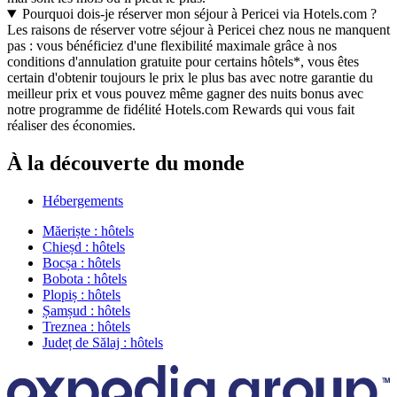
Pourquoi dois-je réserver mon séjour à Pericei via Hotels.com ?
Les raisons de réserver votre séjour à Pericei chez nous ne manquent
pas : vous bénéficiez d'une flexibilité maximale grâce à nos
conditions d'annulation gratuite pour certains hôtels*, vous êtes
certain d'obtenir toujours le prix le plus bas avec notre garantie du
meilleur prix et vous pouvez même gagner des nuits bonus avec
notre programme de fidélité Hotels.com Rewards qui vous fait
réaliser des économies.
À la découverte du monde
Hébergements
Măeriște : hôtels
Chieșd : hôtels
Bocșa : hôtels
Bobota : hôtels
Plopiș : hôtels
Șamșud : hôtels
Treznea : hôtels
Județ de Sălaj : hôtels