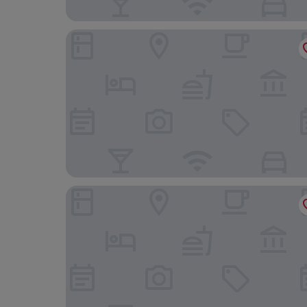
Bambu Hotel
The Sanctuary Villa Battambang