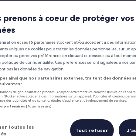
 prenons à coeur de protéger vos
nées
nisation et ses
16
partenaires stockent et/ou accèdent à des information
fiants uniques de cookies pour traiter les données personnelles, sur un ap
cepter ou gérer vos préférences en cliquant ci-dessous ou à tout momen
 politique de confidentialité. Ces préférences seront signalées à nos par
as
Gagnez des récompenses pour
ont pas les données de navigation.
chaque nuit séjournée
pes ainsi que nos partenaires externes, traitent des données se
 suivantes :
 données de géolocalisation précises. Analyser activement les caractéristiques de l’appare
tion. Stocker et/ou accéder à des informations sur un appareil. Publicités et contenu perso
ce des publicités et du contenu, études d’audience et développement de services.
os partenaires (fournisseurs)
Demain
Ce week-end
7 août - 8 août
7 août - 9 août
urs hôtels en un coup d’œil
her toutes les
Tout refuser
J'a
tés