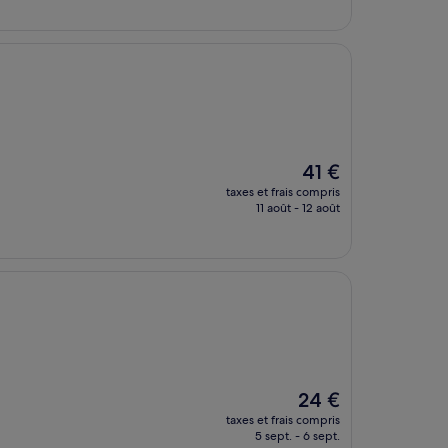
de
42 €
Le
41 €
nouveau
taxes et frais compris
prix
11 août - 12 août
est
de
41 €
Le
24 €
nouveau
taxes et frais compris
prix
5 sept. - 6 sept.