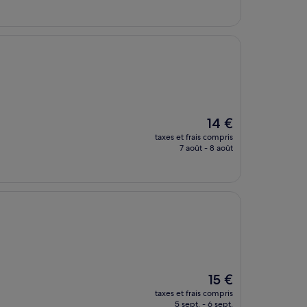
est
de
24 €
Le
14 €
nouveau
taxes et frais compris
prix
7 août - 8 août
est
de
14 €
Le
15 €
nouveau
taxes et frais compris
prix
5 sept. - 6 sept.