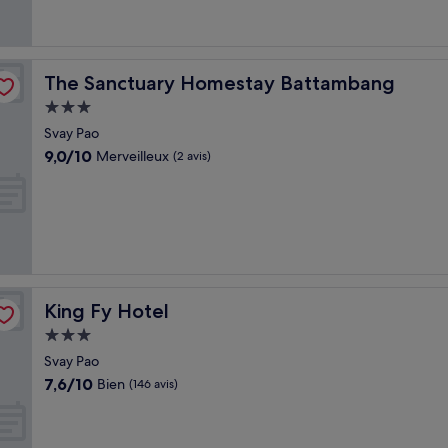
The Sanctuary Homestay Battambang
The Sanctuary Homestay Battambang
Hébergement
3.0 étoiles
Svay Pao
9.0
9,0/10
Merveilleux
(2 avis)
sur
10,
Merveilleux,
(2 avis)
King Fy Hotel
King Fy Hotel
Hébergement
3.0 étoiles
Svay Pao
7.6
7,6/10
Bien
(146 avis)
sur
10,
Bien,