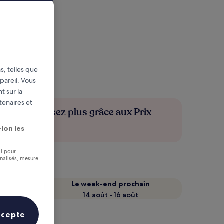
s, telles que
pareil. Vous
t sur la
tenaires et
Économisez plus grâce aux Prix
membres
lon les
il pour
nnalisés, mesure
Le week-end prochain
14 août - 16 août
ccepte