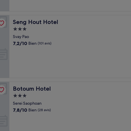
Seng Hout Hotel
Seng Hout Hotel
Hébergement
3.0 étoiles
Svay Pao
7.2
7,2/10
Bien
(101 avis)
sur
10,
Bien,
(101 avis)
Botoum Hotel
Botoum Hotel
Hébergement
3.0 étoiles
Serei Saophoan
7.8
7,8/10
Bien
(28 avis)
sur
10,
Bien,
(28 avis)