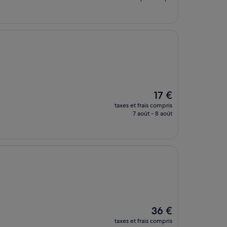
est
de
15 €
Le
17 €
nouveau
taxes et frais compris
prix
7 août - 8 août
est
de
17 €
Le
36 €
nouveau
taxes et frais compris