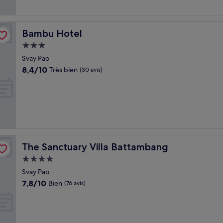
Bambu Hotel
Bambu Hotel
Hébergement
3.0 étoiles
Svay Pao
8.4
8,4/10
Très bien
(30 avis)
sur
10,
Très
bien,
(30 avis)
The Sanctuary Villa Battambang
The Sanctuary Villa Battambang
Hébergement
4.0 étoiles
Svay Pao
7.8
7,8/10
Bien
(76 avis)
sur
10,
Bien,
(76 avis)