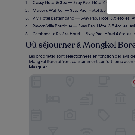
Classy Hotel & Spa
— Svay Pao. Hôtel 4 étoiles. Avis vo
Maisons Wat Kor
— Svay Pao. Hôtel 3.5 étoiles. Avis v
V V Hotel Battambang
— Svay Pao. Hôtel 3.5 étoiles. A
Ravorn Villa Boutique
— Svay Pao. Hôtel 3.5 étoiles. Av
Cambana La Rivière Hotel
— Svay Pao. Hôtel 4 étoiles. 
Où séjourner à Mongkol Bore
Les propriétés sont sélectionnées en fonction des avis d
Mongkol Borei offrent constamment confort, emplacemen
Masquer
Classy Hotel & Spa