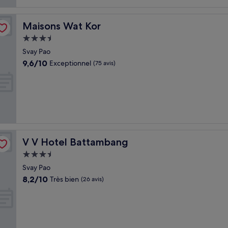
Maisons Wat Kor
Maisons Wat Kor
Hébergement
3.5 étoiles
Svay Pao
9.6
9,6/10
Exceptionnel
(75 avis)
sur
10,
Exceptionnel,
(75 avis)
V V Hotel Battambang
V V Hotel Battambang
Hébergement
3.5 étoiles
Svay Pao
8.2
8,2/10
Très bien
(26 avis)
sur
10,
Très
bien,
(26 avis)