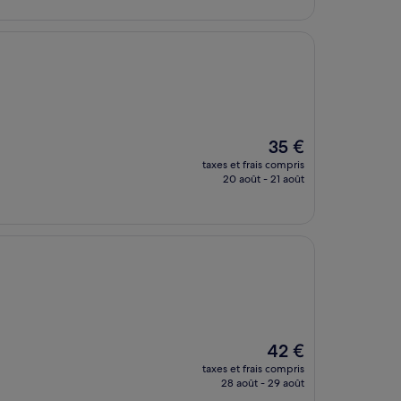
de
44 €
Le
35 €
nouveau
taxes et frais compris
prix
20 août - 21 août
est
de
35 €
Le
42 €
nouveau
taxes et frais compris
prix
28 août - 29 août
est