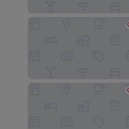
The Sanctuary Homestay Battambang
King Fy Hotel