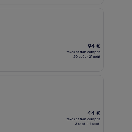
40 €
Le
94 €
nouveau
taxes et frais compris
prix
20 août - 21 août
est
de
94 €
Le
44 €
nouveau
taxes et frais compris
prix
3 sept. - 4 sept.
est