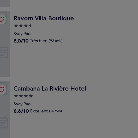
Ravorn Villa Boutique
Ravorn Villa Boutique
Hébergement
3.5 étoiles
Svay Pao
8.0
8,0/10
Très bien
(92 avis)
sur
10,
Très
bien,
(92 avis)
Cambana La Rivière Hotel
Cambana La Rivière Hotel
Hébergement
4.0 étoiles
Svay Pao
8.6
8,6/10
Excellent
(14 avis)
sur
10,
Excellent,
(14 avis)