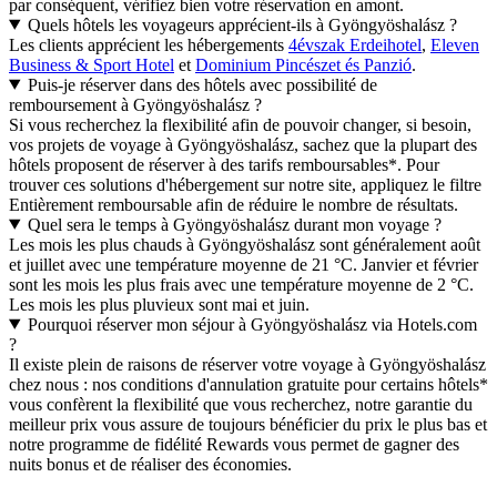
par conséquent, vérifiez bien votre réservation en amont.
Quels hôtels les voyageurs apprécient-ils à Gyöngyöshalász ?
Les clients apprécient les hébergements
4évszak Erdeihotel
,
Eleven
Business & Sport Hotel
et
Dominium Pincészet és Panzió
.
Puis-je réserver dans des hôtels avec possibilité de
remboursement à Gyöngyöshalász ?
Si vous recherchez la flexibilité afin de pouvoir changer, si besoin,
vos projets de voyage à Gyöngyöshalász, sachez que la plupart des
hôtels proposent de réserver à des tarifs remboursables*. Pour
trouver ces solutions d'hébergement sur notre site, appliquez le filtre
Entièrement remboursable afin de réduire le nombre de résultats.
Quel sera le temps à Gyöngyöshalász durant mon voyage ?
Les mois les plus chauds à Gyöngyöshalász sont généralement août
et juillet avec une température moyenne de 21 °C. Janvier et février
sont les mois les plus frais avec une température moyenne de 2 °C.
Les mois les plus pluvieux sont mai et juin.
Pourquoi réserver mon séjour à Gyöngyöshalász via Hotels.com
?
Il existe plein de raisons de réserver votre voyage à Gyöngyöshalász
chez nous : nos conditions d'annulation gratuite pour certains hôtels*
vous confèrent la flexibilité que vous recherchez, notre garantie du
meilleur prix vous assure de toujours bénéficier du prix le plus bas et
notre programme de fidélité Rewards vous permet de gagner des
nuits bonus et de réaliser des économies.