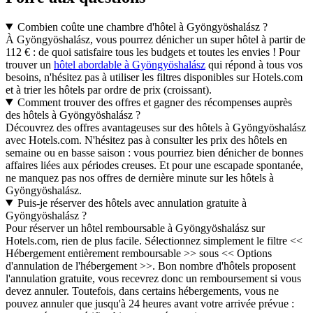
Combien coûte une chambre d'hôtel à Gyöngyöshalász ?
À Gyöngyöshalász, vous pourrez dénicher un super hôtel à partir de
112 € : de quoi satisfaire tous les budgets et toutes les envies ! Pour
trouver un
hôtel abordable à Gyöngyöshalász
qui répond à tous vos
besoins, n'hésitez pas à utiliser les filtres disponibles sur Hotels.com
et à trier les hôtels par ordre de prix (croissant).
Comment trouver des offres et gagner des récompenses auprès
des hôtels à Gyöngyöshalász ?
Découvrez des offres avantageuses sur des hôtels à Gyöngyöshalász
avec Hotels.com. N'hésitez pas à consulter les prix des hôtels en
semaine ou en basse saison : vous pourriez bien dénicher de bonnes
affaires liées aux périodes creuses. Et pour une escapade spontanée,
ne manquez pas nos offres de dernière minute sur les hôtels à
Gyöngyöshalász.
Puis-je réserver des hôtels avec annulation gratuite à
Gyöngyöshalász ?
Pour réserver un hôtel remboursable à Gyöngyöshalász sur
Hotels.com, rien de plus facile. Sélectionnez simplement le filtre <<
Hébergement entièrement remboursable >> sous << Options
d'annulation de l'hébergement >>. Bon nombre d'hôtels proposent
l'annulation gratuite, vous recevrez donc un remboursement si vous
devez annuler. Toutefois, dans certains hébergements, vous ne
pouvez annuler que jusqu'à 24 heures avant votre arrivée prévue :