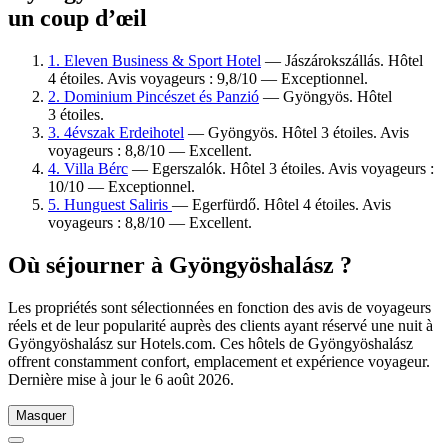
un coup d’œil
1. Eleven Business & Sport Hotel
— Jászárokszállás. Hôtel
4 étoiles. Avis voyageurs : 9,8/10 — Exceptionnel.
2. Dominium Pincészet és Panzió
— Gyöngyös. Hôtel
3 étoiles.
3. 4évszak Erdeihotel
— Gyöngyös. Hôtel 3 étoiles. Avis
voyageurs : 8,8/10 — Excellent.
4. Villa Bérc
— Egerszalók. Hôtel 3 étoiles. Avis voyageurs :
10/10 — Exceptionnel.
5. Hunguest Saliris
— Egerfürdő. Hôtel 4 étoiles. Avis
voyageurs : 8,8/10 — Excellent.
Où séjourner à Gyöngyöshalász ?
Les propriétés sont sélectionnées en fonction des avis de voyageurs
réels et de leur popularité auprès des clients ayant réservé une nuit à
Gyöngyöshalász sur Hotels.com. Ces hôtels de Gyöngyöshalász
offrent constamment confort, emplacement et expérience voyageur.
Dernière mise à jour le
6 août 2026
.
Masquer