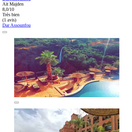
Aït Majden
8,0/10
Très bien
(1 avis)
Dar Assounfou