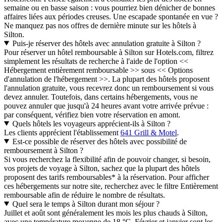
semaine ou en basse saison : vous pourriez bien dénicher de bonnes
affaires liées aux périodes creuses. Une escapade spontanée en vue ?
Ne manquez pas nos offres de dernière minute sur les hôtels à
Silton.
Puis-je réserver des hôtels avec annulation gratuite à Silton ?
Pour réserver un hôtel remboursable à Silton sur Hotels.com, filtrez
simplement les résultats de recherche à l'aide de l'option <<
Hébergement entièrement remboursable >> sous << Options
d'annulation de l'hébergement >>. La plupart des hôtels proposent
l'annulation gratuite, vous recevrez donc un remboursement si vous
devez annuler. Toutefois, dans certains hébergements, vous ne
pouvez annuler que jusqu'à 24 heures avant votre arrivée prévue :
par conséquent, vérifiez bien votre réservation en amont.
Quels hôtels les voyageurs apprécient-ils à Silton ?
Les clients apprécient l'établissement
641 Grill & Motel
.
Est-ce possible de réserver des hôtels avec possibilité de
remboursement à Silton ?
Si vous recherchez la flexibilité afin de pouvoir changer, si besoin,
vos projets de voyage à Silton, sachez que la plupart des hôtels
proposent des tarifs remboursables* à la réservation. Pour afficher
ces hébergements sur notre site, recherchez avec le filtre Entièrement
remboursable afin de réduire le nombre de résultats.
Quel sera le temps à Silton durant mon séjour ?
Juillet et août sont généralement les mois les plus chauds à Silton,
avec une température moyenne de 18 °C. Février et janvier sont les