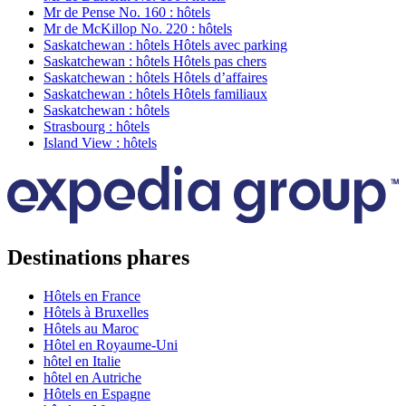
Mr de Pense No. 160 : hôtels
Mr de McKillop No. 220 : hôtels
Saskatchewan : hôtels Hôtels avec parking
Saskatchewan : hôtels Hôtels pas chers
Saskatchewan : hôtels Hôtels d’affaires
Saskatchewan : hôtels Hôtels familiaux
Saskatchewan : hôtels
Strasbourg : hôtels
Island View : hôtels
Destinations phares
Hôtels en France
Hôtels à Bruxelles
Hôtels au Maroc
Hôtel en Royaume-Uni
hôtel en Italie
hôtel en Autriche
Hôtels en Espagne