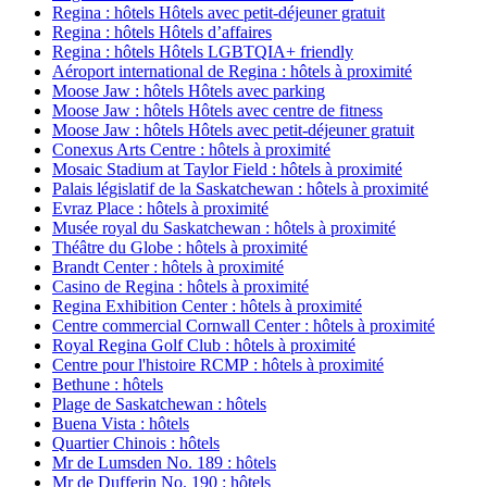
Regina : hôtels Hôtels avec petit-déjeuner gratuit
Regina : hôtels Hôtels d’affaires
Regina : hôtels Hôtels LGBTQIA+ friendly
Aéroport international de Regina : hôtels à proximité
Moose Jaw : hôtels Hôtels avec parking
Moose Jaw : hôtels Hôtels avec centre de fitness
Moose Jaw : hôtels Hôtels avec petit-déjeuner gratuit
Conexus Arts Centre : hôtels à proximité
Mosaic Stadium at Taylor Field : hôtels à proximité
Palais législatif de la Saskatchewan : hôtels à proximité
Evraz Place : hôtels à proximité
Musée royal du Saskatchewan : hôtels à proximité
Théâtre du Globe : hôtels à proximité
Brandt Center : hôtels à proximité
Casino de Regina : hôtels à proximité
Regina Exhibition Center : hôtels à proximité
Centre commercial Cornwall Center : hôtels à proximité
Royal Regina Golf Club : hôtels à proximité
Centre pour l'histoire RCMP : hôtels à proximité
Bethune : hôtels
Plage de Saskatchewan : hôtels
Buena Vista : hôtels
Quartier Chinois : hôtels
Mr de Lumsden No. 189 : hôtels
Mr de Dufferin No. 190 : hôtels